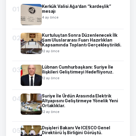
Kerkük Valisi Ağa’dan “kardeşlik”
01
mesajı
4 ay önce
Kurtuluştan Sonra Düzenlenecek İlk
02
Şam Uluslararası Fuarı Hazırlıkları
Kapsamında Toplantı Gerçekleştirildi.
12 ay önce
Lübnan Cumhurbaşkanı: Suriye İle
03
İlişkileri Geliştirmeyi Hedefliyoruz.
12 ay önce
Suriye İle Ürdün Arasında Elektrik
04
Altyapısını Geliştirmeye Yönelik Yeni
Ortaklıklar.
12 ay önce
Dışişleri Bakanı Ve ICESCO Genel
05
Direktörü İş Birliğini Görüştü.