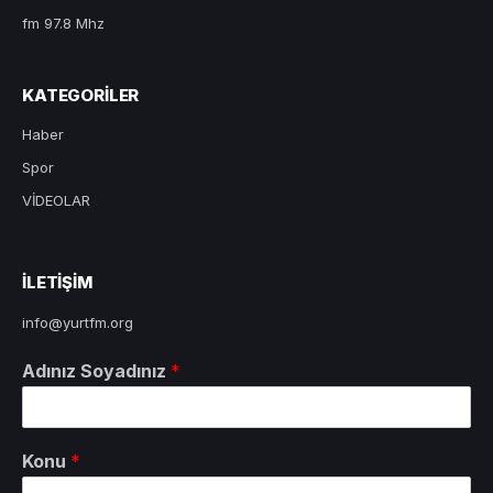
fm 97.8 Mhz
KATEGORILER
Haber
Spor
VİDEOLAR
ILETIŞIM
info@yurtfm.org
Adınız Soyadınız
*
Konu
*