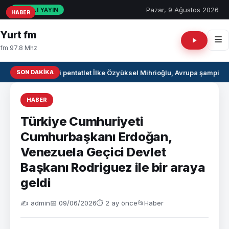
Pazar, 9 Ağustos 2026
CANLI YAYIN
HABER
HABER
HABER
Yurt fm
fm 97.8 Mhz
SON DAKIKA
Milli pentatlet İlke Özyüksel Mihrioğlu, Avrupa şampiyo
HABER
Türkiye Cumhuriyeti
Cumhurbaşkanı Erdoğan,
Venezuela Geçici Devlet
Başkanı Rodriguez ile bir araya
geldi
✍️ admin
📅 09/06/2026
⏱ 2 ay önce
📂
Haber