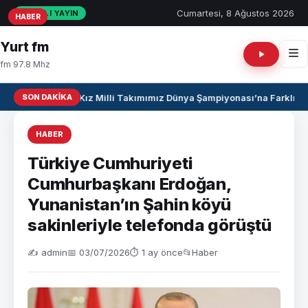
Cumartesi, 8 Ağustos 2026
CANLI YAYIN
HABER
HABER
HABER
Yurt fm
fm 97.8 Mhz
SON DAKIKA
U17 Kız Milli Takımımız Dünya Şampiyonası’na Farklı Gal
HABER
Türkiye Cumhuriyeti
Cumhurbaşkanı Erdoğan,
Yunanistan’ın Şahin köyü
sakinleriyle telefonda görüştü
✍️ admin
📅 03/07/2026
⏱ 1 ay önce
📂
Haber