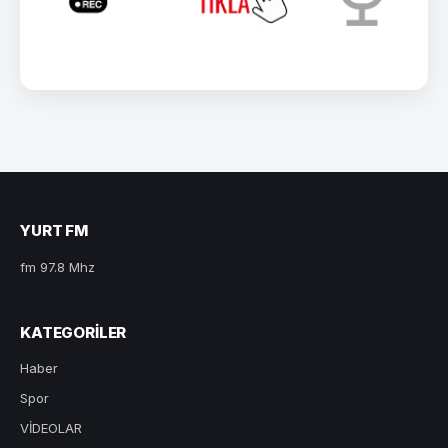
YURT FM
fm 97.8 Mhz
KATEGORILER
Haber
Spor
VİDEOLAR