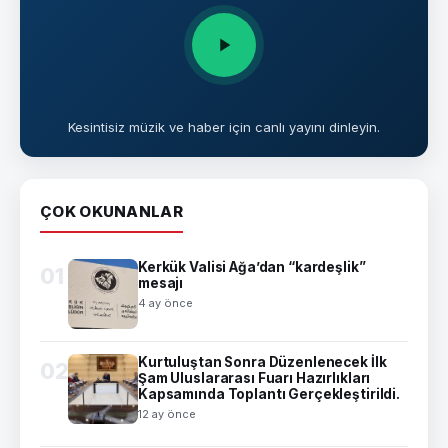
Kesintisiz müzik ve haber için canlı yayını dinleyin.
ÇOK OKUNANLAR
Kerkük Valisi Ağa’dan “kardeşlik”
01
mesajı
4 ay önce
Kurtuluştan Sonra Düzenlenecek İlk
02
Şam Uluslararası Fuarı Hazırlıkları
Kapsamında Toplantı Gerçekleştirildi.
12 ay önce