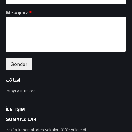
Mesajınız
*
Gönder
اتصالات
info@yurtfm.org
İLETIŞIM
SON YAZILAR
Irak’ta kanamalı ateş vakaları 313’e yükseldi