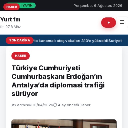
Perşembe, 6 Ağustos 2026
CANLI YAYIN
HABER
HABER
HABER
Yurt fm
fm 97.8 Mhz
SON DAKIKA
Irak’ta kanamalı ateş vakaları 313’e yükseldi
Suriye’de 
HABER
Türkiye Cumhuriyeti
Cumhurbaşkanı Erdoğan’ın
Antalya’da diplomasi trafiği
sürüyor
✍️ admin
📅 18/04/2026
⏱ 4 ay önce
📂
Haber