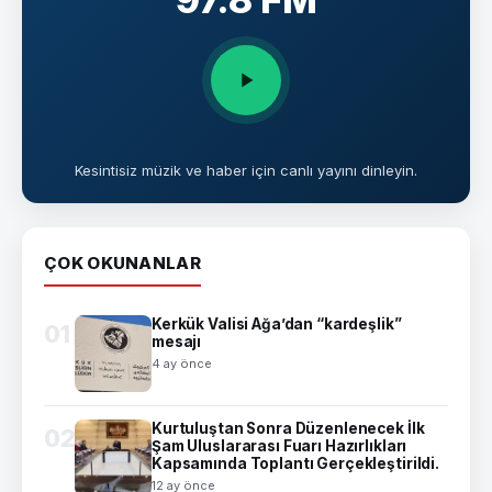
Kesintisiz müzik ve haber için canlı yayını dinleyin.
ÇOK OKUNANLAR
Kerkük Valisi Ağa’dan “kardeşlik”
01
mesajı
4 ay önce
Kurtuluştan Sonra Düzenlenecek İlk
02
Şam Uluslararası Fuarı Hazırlıkları
Kapsamında Toplantı Gerçekleştirildi.
12 ay önce