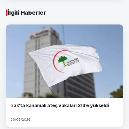
İlgili Haberler
Irak’ta kanamalı ateş vakaları 313’e yükseldi
06/08/2026