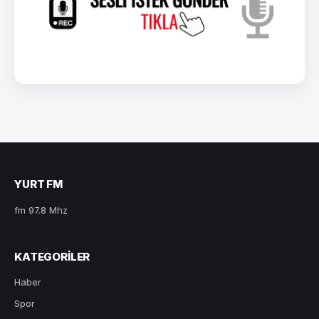
YURT FM
fm 97.8 Mhz
KATEGORILER
Haber
Spor