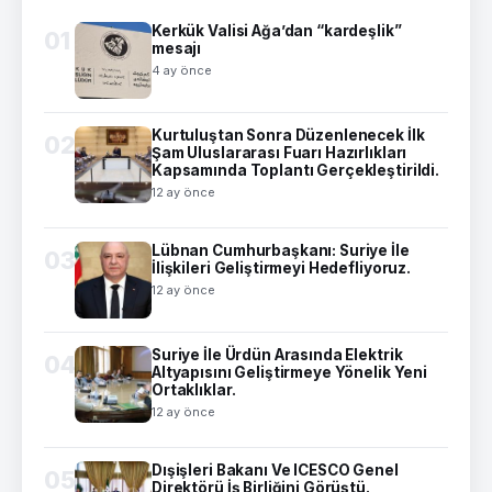
Kerkük Valisi Ağa’dan “kardeşlik”
01
mesajı
4 ay önce
Kurtuluştan Sonra Düzenlenecek İlk
02
Şam Uluslararası Fuarı Hazırlıkları
Kapsamında Toplantı Gerçekleştirildi.
12 ay önce
Lübnan Cumhurbaşkanı: Suriye İle
03
İlişkileri Geliştirmeyi Hedefliyoruz.
12 ay önce
Suriye İle Ürdün Arasında Elektrik
04
Altyapısını Geliştirmeye Yönelik Yeni
Ortaklıklar.
12 ay önce
Dışişleri Bakanı Ve ICESCO Genel
05
Direktörü İş Birliğini Görüştü.