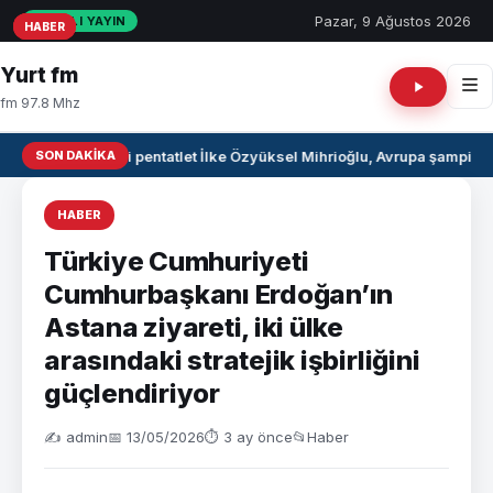
Pazar, 9 Ağustos 2026
CANLI YAYIN
HABER
HABER
HABER
Yurt fm
fm 97.8 Mhz
SON DAKIKA
Milli pentatlet İlke Özyüksel Mihrioğlu, Avrupa şampiyo
HABER
Türkiye Cumhuriyeti
Cumhurbaşkanı Erdoğan’ın
Astana ziyareti, iki ülke
arasındaki stratejik işbirliğini
güçlendiriyor
✍️ admin
📅 13/05/2026
⏱ 3 ay önce
📂
Haber