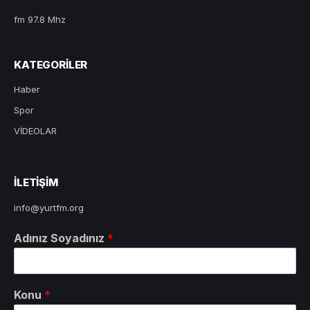
fm 97.8 Mhz
KATEGORILER
Haber
Spor
VİDEOLAR
ILETIŞIM
info@yurtfm.org
Adınız Soyadınız
*
Konu
*