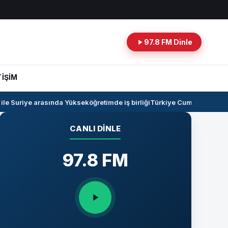
97.8 FM Dinle
TİŞİM
e Suriye arasında Yükseköğretimde iş birliği
Türkiye Cumhuriyeti -Irak
CANLI DINLE
97.8 FM