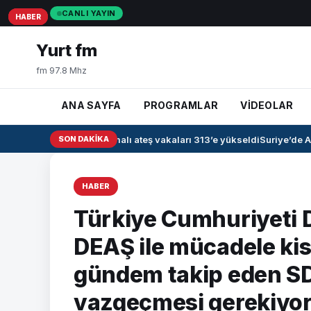
CANLI YAYIN
HABER
HABER
HABER
Yurt fm
fm 97.8 Mhz
ANA SAYFA
PROGRAMLAR
VİDEOLAR
Irak’ta kanamalı ateş vakaları 313’e yükseldi
SON DAKIKA
Suriye’de Ah
HABER
Türkiye Cumhuriyeti D
DEAŞ ile mücadele kisv
gündem takip eden S
vazgeçmesi gerekiyo