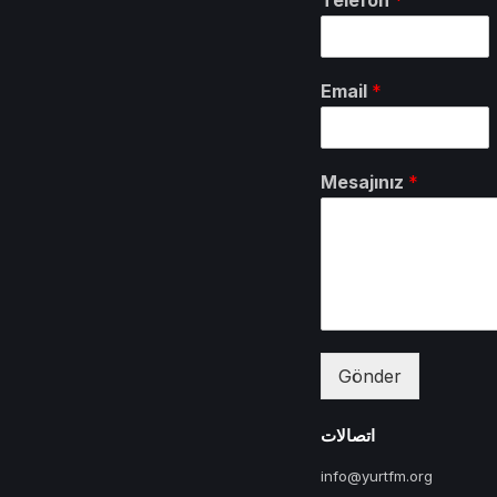
Email
*
Mesajınız
*
Gönder
اتصالات
info@yurtfm.org