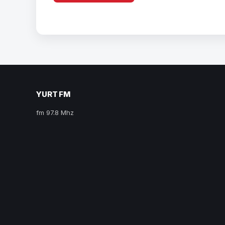
YURT FM
fm 97.8 Mhz