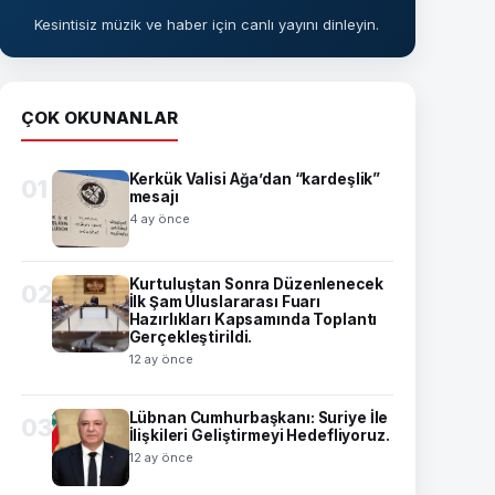
Kesintisiz müzik ve haber için canlı yayını dinleyin.
ÇOK OKUNANLAR
Kerkük Valisi Ağa’dan “kardeşlik”
01
mesajı
4 ay önce
Kurtuluştan Sonra Düzenlenecek
02
İlk Şam Uluslararası Fuarı
Hazırlıkları Kapsamında Toplantı
Gerçekleştirildi.
12 ay önce
Lübnan Cumhurbaşkanı: Suriye İle
03
İlişkileri Geliştirmeyi Hedefliyoruz.
12 ay önce