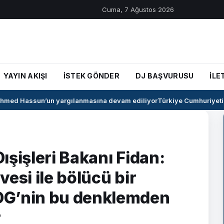
Cuma, 7 Ağustos 2026
YAYIN AKIŞI
İSTEK GÖNDER
DJ BAŞVURUSU
İLE
med Hassun’un yargılanmasına devam ediliyor
Türkiye Cumhuriyeti il
ışişleri Bakanı Fidan:
esi ile bölücü bir
DG’nin bu denklemden
r