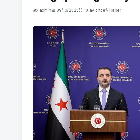
✍️ admin
📅 09/10/2025
⏱ 10 ay önce
📂
Haber