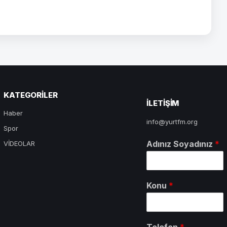
KATEGORILER
ILETIŞIM
Haber
info@yurtfm.org
Spor
Adınız Soyadınız
*
VİDEOLAR
Konu
*
Telefon
*