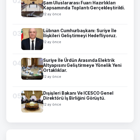
02
Şam Uluslararası Fuarı Hazırlıkları
Kapsamında Toplantı Gerçekleştirildi.
12 ay önce
Lübnan Cumhurbaşkanı: Suriye İle
03
İlişkileri Geliştirmeyi Hedefliyoruz.
12 ay önce
Suriye İle Ürdün Arasında Elektrik
04
Altyapısını Geliştirmeye Yönelik Yeni
Ortaklıklar.
12 ay önce
Dışişleri Bakanı Ve ICESCO Genel
05
Direktörü İş Birliğini Görüştü.
12 ay önce