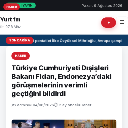
Pazar, 9 Ağustos 2026
CANLI YAYIN
HABER
HABER
HABER
Yurt fm
fm 97.8 Mhz
SON DAKIKA
Milli pentatlet İlke Özyüksel Mihrioğlu, Avrupa şampiyo
HABER
Türkiye Cumhuriyeti Dışişleri
Bakanı Fidan, Endonezya’daki
görüşmelerinin verimli
geçtiğini bildirdi
✍️ admin
📅 04/06/2026
⏱ 2 ay önce
📂
Haber