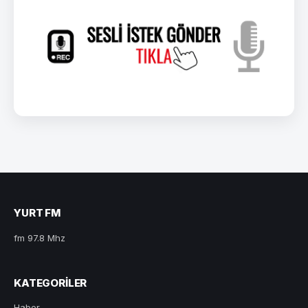
YURT FM
fm 97.8 Mhz
KATEGORILER
Haber