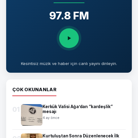
97.8 FM
Kesintisiz müzik ve haber için canlı yayını dinleyin.
ÇOK OKUNANLAR
Kerkük Valisi Ağa’dan “kardeşlik”
01
mesajı
4 ay önce
Kurtuluştan Sonra Düzenlenecek İlk