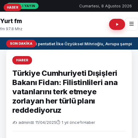
Cumartesi, 8 Ağustos 2026
CANLI YAYIN
HABER
HABER
HABER
Yurt fm
fm 97.8 Mhz
SON DAKIKA
Milli pentatlet İlke Özyüksel Mihrioğlu, Avrupa şampiyo
HABER
Türkiye Cumhuriyeti Dışişleri
Bakanı Fidan: Filistinlileri ana
vatanlarını terk etmeye
zorlayan her türlü planı
reddediyoruz
✍️ admin
📅 11/04/2025
⏱ 1 yıl önce
📂
Haber