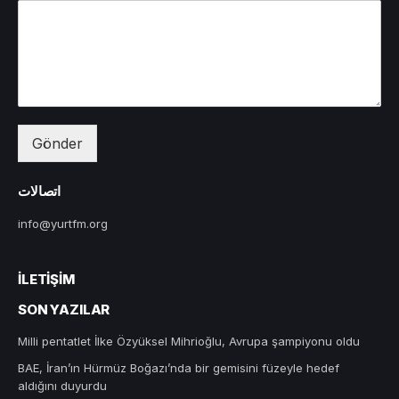
Gönder
اتصالات
info@yurtfm.org
İLETIŞIM
SON YAZILAR
Milli pentatlet İlke Özyüksel Mihrioğlu, Avrupa şampiyonu oldu
BAE, İran’ın Hürmüz Boğazı’nda bir gemisini füzeyle hedef
aldığını duyurdu