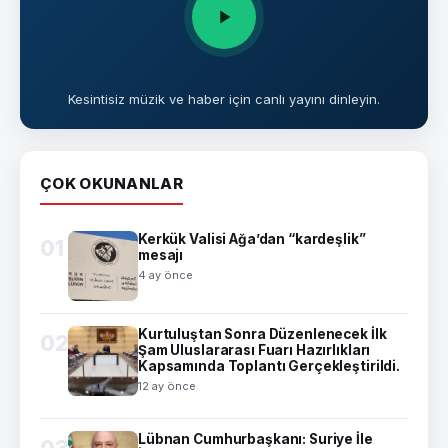
Kesintisiz müzik ve haber için canlı yayını dinleyin.
ÇOK OKUNANLAR
Kerkük Valisi Ağa’dan “kardeşlik”
01
mesajı
4 ay önce
Kurtuluştan Sonra Düzenlenecek İlk
02
Şam Uluslararası Fuarı Hazırlıkları
Kapsamında Toplantı Gerçekleştirildi.
12 ay önce
Lübnan Cumhurbaşkanı: Suriye İle
03