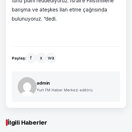
türlü planı reddediyoruz. İsrail’e Filistinlilerle
barışma ve ateşkes ilan etme çağrısında
bulunuyoruz. “dedi.
f
x
wa
Paylaş:
admin
Yurt FM Haber Merkezi editörü.
İlgili Haberler