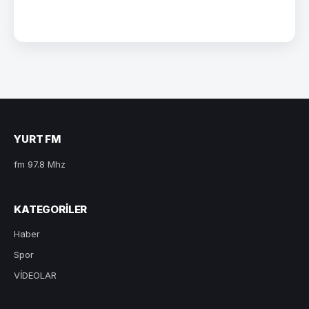
YURT FM
fm 97.8 Mhz
KATEGORILER
Haber
Spor
VİDEOLAR