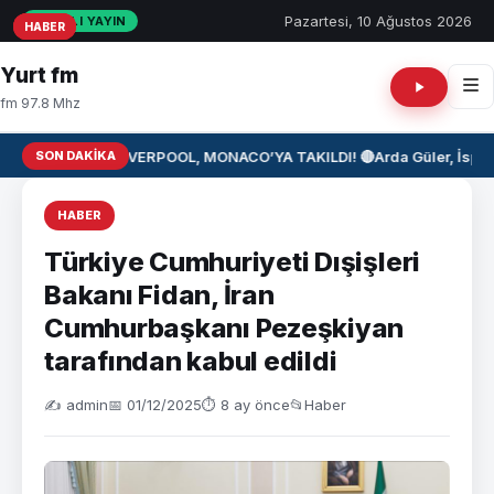
Pazartesi, 10 Ağustos 2026
CANLI YAYIN
HABER
HABER
HABER
Yurt fm
fm 97.8 Mhz
SON DAKIKA
⚽ LIVERPOOL, MONACO’YA TAKILDI! 🔴
Arda Güler, İspan
HABER
Türkiye Cumhuriyeti Dışişleri
Bakanı Fidan, İran
Cumhurbaşkanı Pezeşkiyan
tarafından kabul edildi
✍️ admin
📅 01/12/2025
⏱ 8 ay önce
📂
Haber