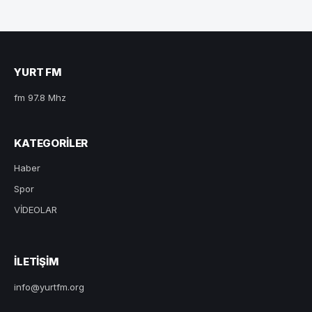
YURT FM
fm 97.8 Mhz
KATEGORILER
Haber
Spor
VİDEOLAR
ILETIŞIM
info@yurtfm.org