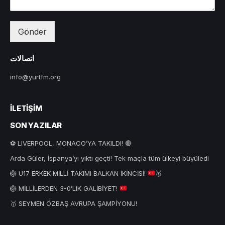
Gönder
اتصالات
info@yurtfm.org
İLETIŞIM
SON YAZILAR
⚽ LIVERPOOL, MONACO’YA TAKILDI! 🔴
Arda Güler, İspanya’yı yıktı geçti! Tek maçla tüm ülkeyi büyüledi
🏐
U17 ERKEK MİLLİ TAKIMI BALKAN İKİNCİSİ!
🥈
🏐
MİLLİLERDEN 3-0’LIK GALİBİYET!
🥇 SEYMEN ÖZBAŞ AVRUPA ŞAMPİYONU!