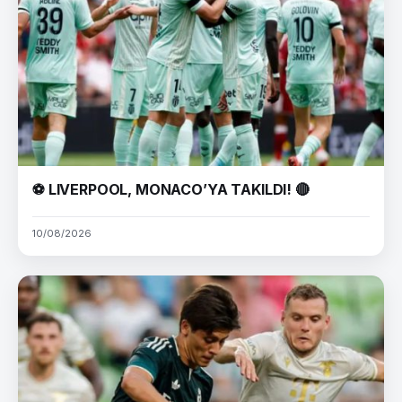
⚽ LIVERPOOL, MONACO’YA TAKILDI! 🔴
10/08/2026