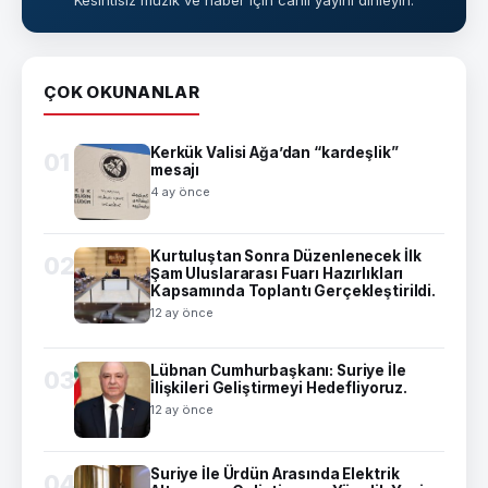
ÇOK OKUNANLAR
Kerkük Valisi Ağa’dan “kardeşlik”
01
mesajı
4 ay önce
Kurtuluştan Sonra Düzenlenecek İlk
02
Şam Uluslararası Fuarı Hazırlıkları
Kapsamında Toplantı Gerçekleştirildi.
12 ay önce
Lübnan Cumhurbaşkanı: Suriye İle
03
İlişkileri Geliştirmeyi Hedefliyoruz.
12 ay önce
Suriye İle Ürdün Arasında Elektrik
04