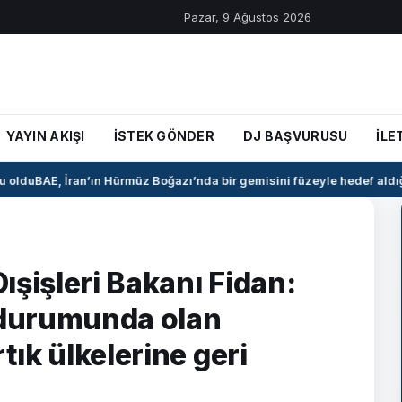
Pazar, 9 Ağustos 2026
YAYIN AKIŞI
İSTEK GÖNDER
DJ BAŞVURUSU
İLE
oldu
BAE, İran’ın Hürmüz Boğazı’nda bir gemisini füzeyle hedef aldığı
ışişleri Bakanı Fidan:
k durumunda olan
tık ülkelerine geri