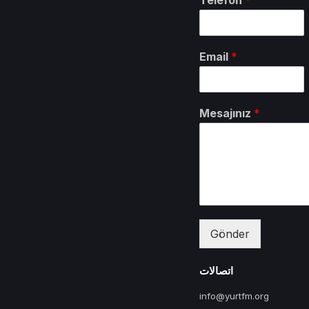
Email
*
Mesajınız
*
Gönder
اتصالات
info@yurtfm.org