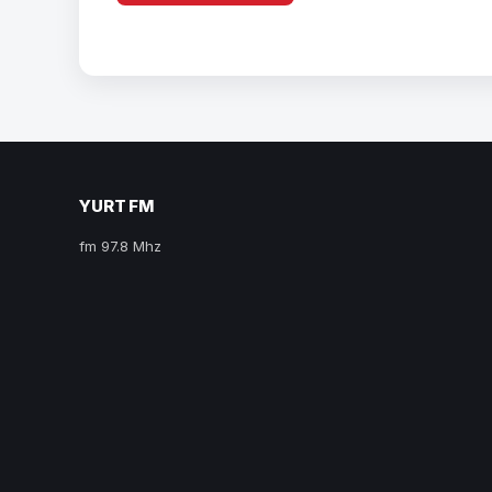
YURT FM
fm 97.8 Mhz