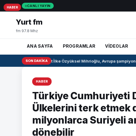
CANLI YAYIN
HABER
HABER
HABER
Yurt fm
fm 97.8 Mhz
ANA SAYFA
PROGRAMLAR
VİDEOLAR
Milli pentatlet İlke Özyüksel Mihrioğlu, Avrupa şampiyonu 
SON DAKIKA
HABER
Türkiye Cumhuriyeti D
Ülkelerini terk etme
milyonlarca Suriyeli ar
dönebilir