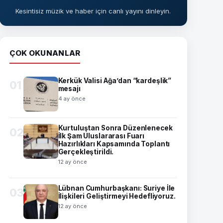
Kesintisiz müzik ve haber için canlı yayını dinleyin.
ÇOK OKUNANLAR
Kerkük Valisi Ağa’dan “kardeşlik”
01
mesajı
4 ay önce
Kurtuluştan Sonra Düzenlenecek
02
İlk Şam Uluslararası Fuarı
Hazırlıkları Kapsamında Toplantı
Gerçekleştirildi.
12 ay önce
Lübnan Cumhurbaşkanı: Suriye İle
03
İlişkileri Geliştirmeyi Hedefliyoruz.
12 ay önce