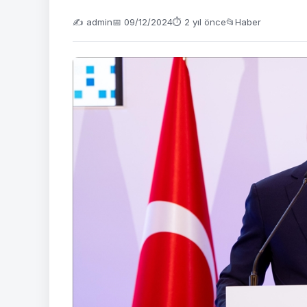
✍️ admin
📅 09/12/2024
⏱ 2 yıl önce
📂
Haber