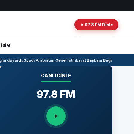
97.8 FM Dinle
TİŞİM
nı duyurdu
Suudi Arabistan Genel İstihbarat Başkanı Bağdat’ta
Kerkük-Ce
CANLI DINLE
97.8 FM