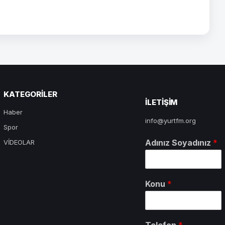
KATEGORILER
ILETIŞIM
Haber
info@yurtfm.org
Spor
Adınız Soyadınız
*
VİDEOLAR
Konu
*
Telefon
*