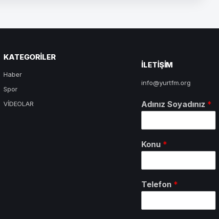
KATEGORILER
ILETIŞIM
Haber
info@yurtfm.org
Spor
Adınız Soyadınız
*
VİDEOLAR
Konu
*
Telefon
*