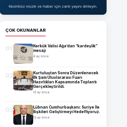
Kesintisiz müzik ve haber için canlı yayını dinleyin.
ÇOK OKUNANLAR
Kerkük Valisi Ağa’dan “kardeşlik”
01
mesajı
4 ay önce
Kurtuluştan Sonra Düzenlenecek
02
İlk Şam Uluslararası Fuarı
Hazırlıkları Kapsamında Toplantı
Gerçekleştirildi.
12 ay önce
Lübnan Cumhurbaşkanı: Suriye İle
03
İlişkileri Geliştirmeyi Hedefliyoruz.
12 ay önce