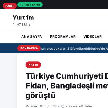
CANLI YAYIN
HABER
HABER
HABER
Yurt fm
fm 97.8 Mhz
ANA SAYFA
PROGRAMLAR
VİDEOLAR
Irak’ta kanamalı ateş vakaları 313’e yükseldi
SON DAKIKA
Suriye’de Ah
HABER
Türkiye Cumhuriyeti D
Fidan, Bangladeşli me
görüştü
✍️ admin
📅 05/06/2026
⏱ 2 ay önce
📂
Haber