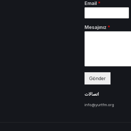
Email
*
Mesajınız
*
Gönder
اتصالات
info@yurtfm.org