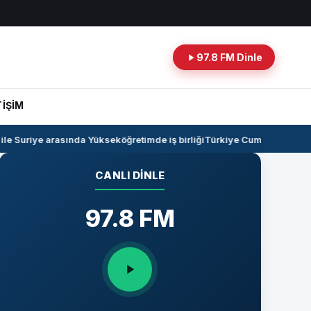
97.8 FM Dinle
TİŞİM
e Suriye arasında Yükseköğretimde iş birliği
Türkiye Cumhuriyeti -Irak
CANLI DINLE
97.8 FM