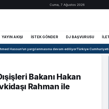
Cuma, 7 Ağustos 2026
YAYIN AKIŞI
İSTEK GÖNDER
DJ BAŞVURUSU
İLE
med Hassun’un yargılanmasına devam ediliyor
Türkiye Cumhuriyeti il
ışişleri Bakanı Hakan
vkidaşı Rahman ile