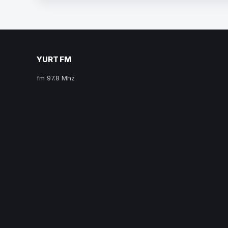
YURT FM
fm 97.8 Mhz