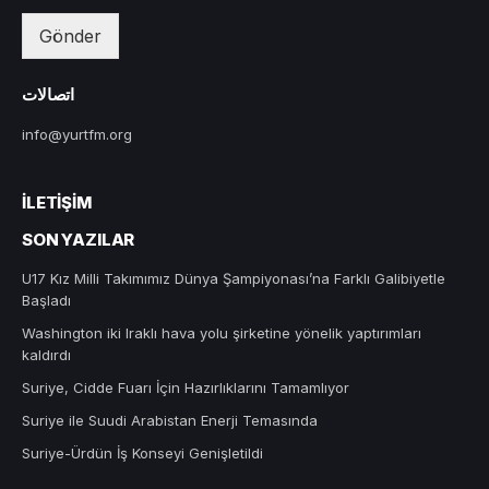
Gönder
اتصالات
info@yurtfm.org
İLETIŞIM
SON YAZILAR
U17 Kız Milli Takımımız Dünya Şampiyonası’na Farklı Galibiyetle
Başladı
Washington iki Iraklı hava yolu şirketine yönelik yaptırımları
kaldırdı
Suriye, Cidde Fuarı İçin Hazırlıklarını Tamamlıyor
Suriye ile Suudi Arabistan Enerji Temasında
Suriye-Ürdün İş Konseyi Genişletildi