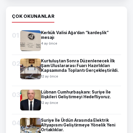
ÇOK OKUNANLAR
Kerkük Valisi Ağa’dan “kardeşlik”
01
mesajı
4 ay önce
Kurtuluştan Sonra Düzenlenecek İlk
02
Şam Uluslararası Fuarı Hazırlıkları
Kapsamında Toplantı Gerçekleştirildi.
12 ay önce
Lübnan Cumhurbaşkanı: Suriye İle
03
İlişkileri Geliştirmeyi Hedefliyoruz.
12 ay önce
Suriye İle Ürdün Arasında Elektrik
04
Altyapısını Geliştirmeye Yönelik Yeni
Ortaklıklar.