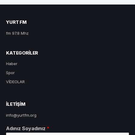
YURT FM
fm 97.8 Mhz
KATEGORILER
Haber
Spor
VİDEOLAR
ILETIŞIM
info@yurtfm.org
Adınız Soyadınız
*