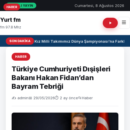
Cumartesi, 8 Ağustos 2026
CANLI YAYIN
HABER
HABER
HABER
Yurt fm
fm 97.8 Mhz
SON DAKIKA
U17 Kız Milli Takımımız Dünya Şampiyonası’na Farklı Ga
HABER
Türkiye Cumhuriyeti Dışişleri
Bakanı Hakan Fidan’dan
Bayram Tebriği
✍️ admin
📅 29/05/2026
⏱ 2 ay önce
📂
Haber