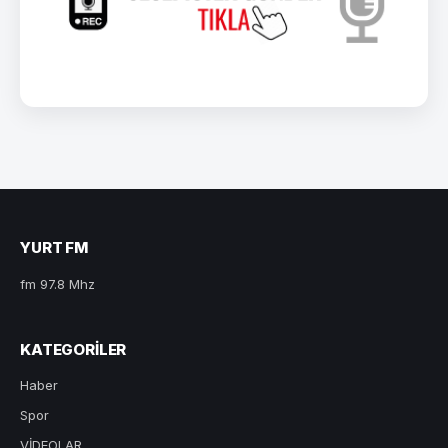
YURT FM
fm 97.8 Mhz
KATEGORILER
Haber
Spor
VİDEOLAR