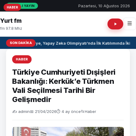
Pazartesi, 10 Ağustos 2026
CANLI YAYIN
HABER
HABER
HABER
Yurt fm
fm 97.8 Mhz
SON DAKIKA
Suriye, Yapay Zeka Olimpiyatı’nda İlk Katılımında İki 
HABER
Türkiye Cumhuriyeti Dışişleri
Bakanlığı: Kerkük’e Türkmen
Vali Seçilmesi Tarihi Bir
Gelişmedir
✍️ admin
📅 21/04/2026
⏱ 4 ay önce
📂
Haber