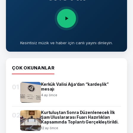
Kesintisiz müzik ve haber için canlı yayını dinleyin.
ÇOK OKUNANLAR
Kerkük Valisi Ağa’dan “kardeşlik”
01
mesajı
4 ay önce
Kurtuluştan Sonra Düzenlenecek İlk
02
Şam Uluslararası Fuarı Hazırlıkları
Kapsamında Toplantı Gerçekleştirildi.
12 ay önce