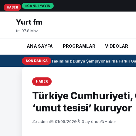
CANLI YAYIN
HABER
HABER
HABER
Yurt fm
fm 97.8 Mhz
ANA SAYFA
PROGRAMLAR
VİDEOLAR
U17 Kız Milli Takımımız Dünya Şampiyonası’na Farklı Galib
SON DAKIKA
HABER
Türkiye Cumhuriyeti, 
‘umut tesisi’ kuruyor
✍️ admin
📅 01/05/2026
⏱ 3 ay önce
📂
Haber