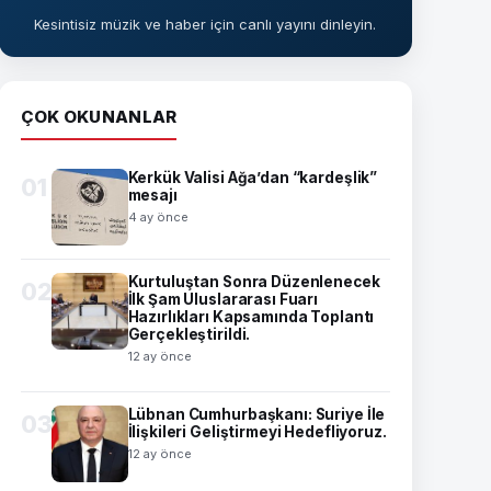
Kesintisiz müzik ve haber için canlı yayını dinleyin.
ÇOK OKUNANLAR
Kerkük Valisi Ağa’dan “kardeşlik”
01
mesajı
4 ay önce
Kurtuluştan Sonra Düzenlenecek
02
İlk Şam Uluslararası Fuarı
Hazırlıkları Kapsamında Toplantı
Gerçekleştirildi.
12 ay önce
Lübnan Cumhurbaşkanı: Suriye İle
03
İlişkileri Geliştirmeyi Hedefliyoruz.
12 ay önce