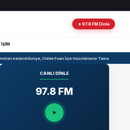
97.8 FM Dinle
TİŞİM
ları kaldırdı
Suriye, Cidde Fuarı İçin Hazırlıklarını Tamamlıyor
Suriye 
CANLI DINLE
97.8 FM