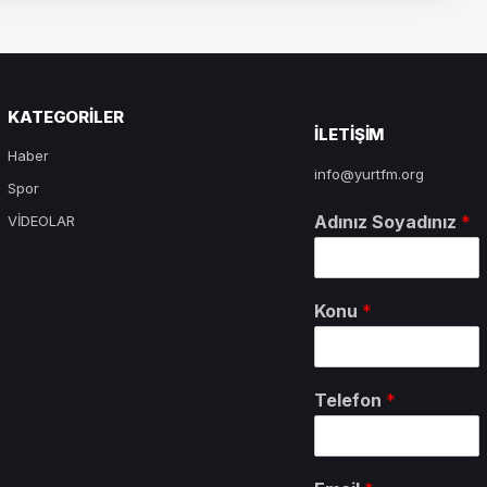
KATEGORILER
ILETIŞIM
Haber
info@yurtfm.org
Spor
Adınız Soyadınız
*
VİDEOLAR
Konu
*
Telefon
*