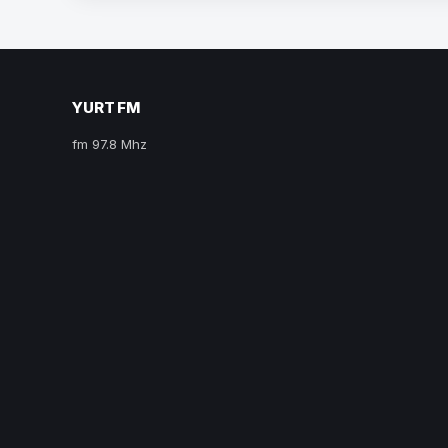
YURT FM
fm 97.8 Mhz