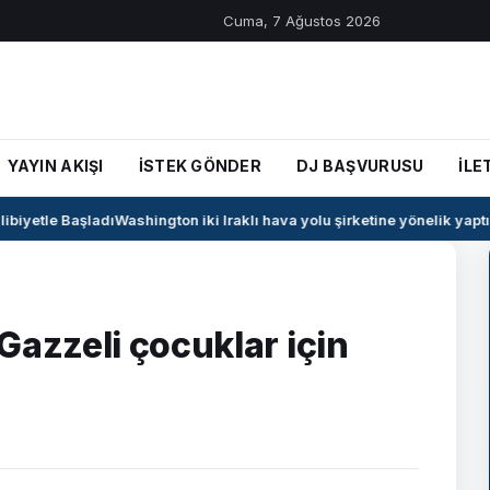
Cuma, 7 Ağustos 2026
YAYIN AKIŞI
İSTEK GÖNDER
DJ BAŞVURUSU
İLE
iyetle Başladı
Washington iki Iraklı hava yolu şirketine yönelik yaptırım
Gazzeli çocuklar için