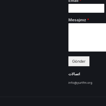
Email
*
Mesajınız
*
Gönder
اتصالات
info@yurtfm.org