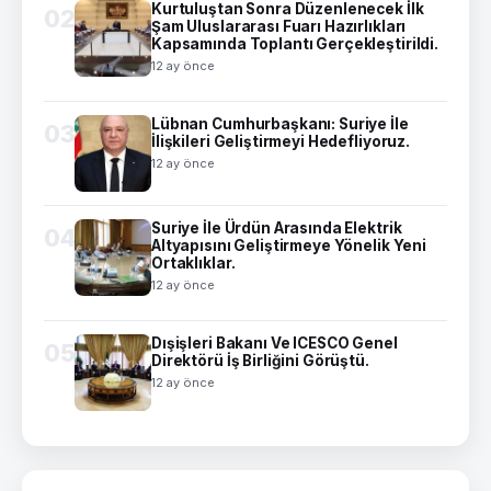
Kurtuluştan Sonra Düzenlenecek İlk
02
Şam Uluslararası Fuarı Hazırlıkları
Kapsamında Toplantı Gerçekleştirildi.
12 ay önce
Lübnan Cumhurbaşkanı: Suriye İle
03
İlişkileri Geliştirmeyi Hedefliyoruz.
12 ay önce
Suriye İle Ürdün Arasında Elektrik
04
Altyapısını Geliştirmeye Yönelik Yeni
Ortaklıklar.
12 ay önce
Dışişleri Bakanı Ve ICESCO Genel
05
Direktörü İş Birliğini Görüştü.
12 ay önce