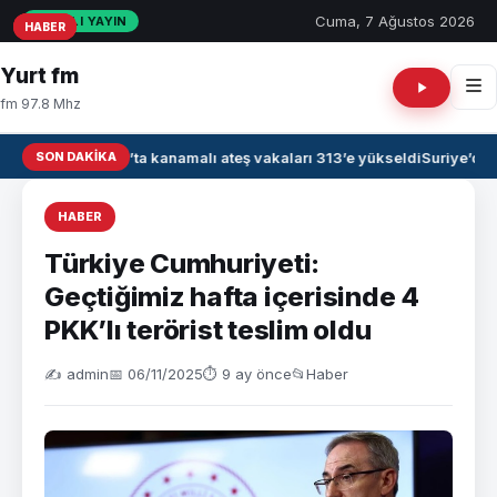
Cuma, 7 Ağustos 2026
CANLI YAYIN
HABER
HABER
HABER
Yurt fm
fm 97.8 Mhz
SON DAKIKA
Irak’ta kanamalı ateş vakaları 313’e yükseldi
Suriye’de 
HABER
Türkiye Cumhuriyeti:
Geçtiğimiz hafta içerisinde 4
PKK’lı terörist teslim oldu
✍️ admin
📅 06/11/2025
⏱ 9 ay önce
📂
Haber