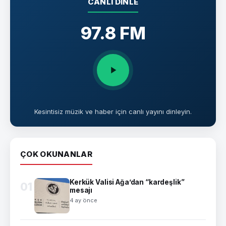
CANLI DINLE
97.8 FM
Kesintisiz müzik ve haber için canlı yayını dinleyin.
ÇOK OKUNANLAR
Kerkük Valisi Ağa’dan “kardeşlik”
01
mesajı
4 ay önce