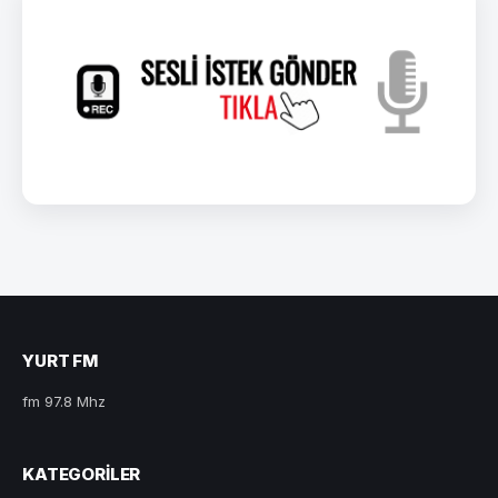
YURT FM
fm 97.8 Mhz
KATEGORILER