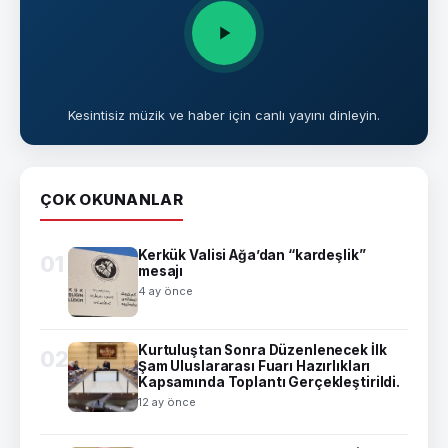
Kesintisiz müzik ve haber için canlı yayını dinleyin.
ÇOK OKUNANLAR
Kerkük Valisi Ağa’dan “kardeşlik”
01
mesajı
4 ay önce
Kurtuluştan Sonra Düzenlenecek İlk
02
Şam Uluslararası Fuarı Hazırlıkları
Kapsamında Toplantı Gerçekleştirildi.
12 ay önce