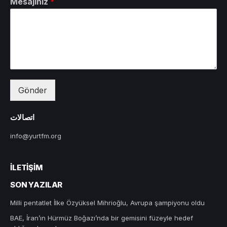
Mesajınız
*
Gönder
اتصالات
info@yurtfm.org
İLETIŞIM
SON YAZILAR
Milli pentatlet İlke Özyüksel Mihrioğlu, Avrupa şampiyonu oldu
BAE, İran’ın Hürmüz Boğazı’nda bir gemisini füzeyle hedef