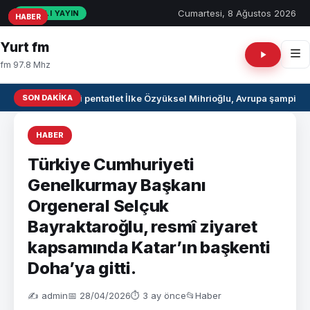
Cumartesi, 8 Ağustos 2026
CANLI YAYIN
HABER
HABER
HABER
Yurt fm
fm 97.8 Mhz
SON DAKIKA
Milli pentatlet İlke Özyüksel Mihrioğlu, Avrupa şampiyo
HABER
Türkiye Cumhuriyeti
Genelkurmay Başkanı
Orgeneral Selçuk
Bayraktaroğlu, resmî ziyaret
kapsamında Katar’ın başkenti
Doha’ya gitti.
✍️ admin
📅 28/04/2026
⏱ 3 ay önce
📂
Haber