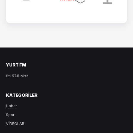
YURT FM
fm 97.8 Mhz
KATEGORILER
Haber
Spor
VİDEOLAR