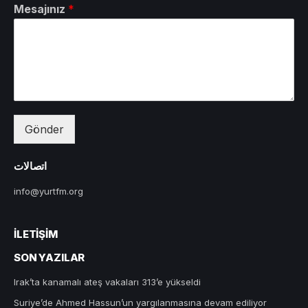
Mesajınız
*
Gönder
اتصالات
info@yurtfm.org
İLETIŞIM
SON YAZILAR
Irak’ta kanamalı ateş vakaları 313’e yükseldi
Suriye’de Ahmed Hassun’un yargılanmasına devam ediliyor