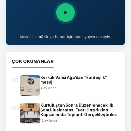
Kesintisiz müzik ve haber için canlı yayını dinleyin.
ÇOK OKUNANLAR
Kerkük Valisi Ağa’dan “kardeşlik”
01
mesajı
4 ay önce
Kurtuluştan Sonra Düzenlenecek İlk
02
Şam Uluslararası Fuarı Hazırlıkları
Kapsamında Toplantı Gerçekleştirildi.
12 ay önce