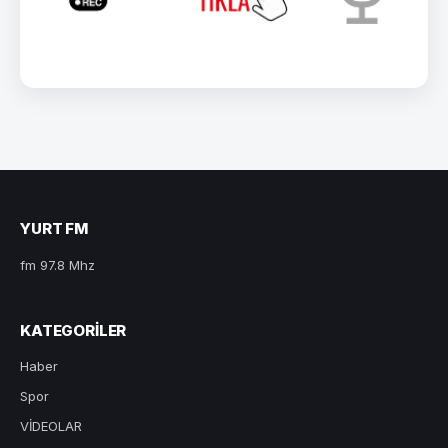
YURT FM
fm 97.8 Mhz
KATEGORILER
Haber
Spor
VİDEOLAR