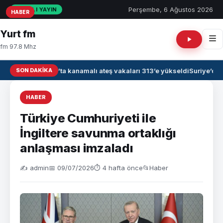
Perşembe, 6 Ağustos 2026
CANLI YAYIN
HABER
HABER
HABER
Yurt fm
fm 97.8 Mhz
SON DAKIKA
Irak’ta kanamalı ateş vakaları 313’e yükseldi
Suriye’de 
HABER
Türkiye Cumhuriyeti ile
İngiltere savunma ortaklığı
anlaşması imzaladı
✍️ admin
📅 09/07/2026
⏱ 4 hafta önce
📂
Haber