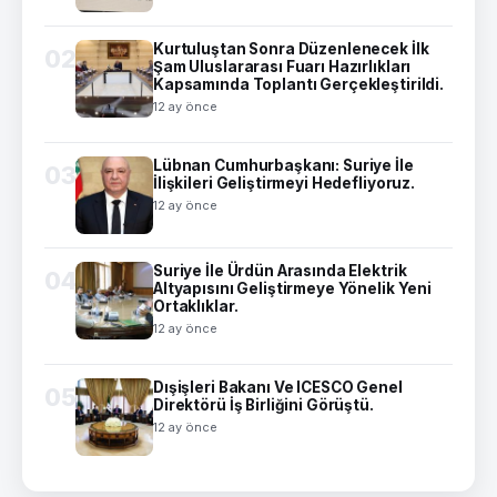
Kurtuluştan Sonra Düzenlenecek İlk
02
Şam Uluslararası Fuarı Hazırlıkları
Kapsamında Toplantı Gerçekleştirildi.
12 ay önce
Lübnan Cumhurbaşkanı: Suriye İle
03
İlişkileri Geliştirmeyi Hedefliyoruz.
12 ay önce
Suriye İle Ürdün Arasında Elektrik
04
Altyapısını Geliştirmeye Yönelik Yeni
Ortaklıklar.
12 ay önce
Dışişleri Bakanı Ve ICESCO Genel
05
Direktörü İş Birliğini Görüştü.
12 ay önce