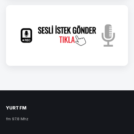
YURT FM
fm 97.8 Mhz