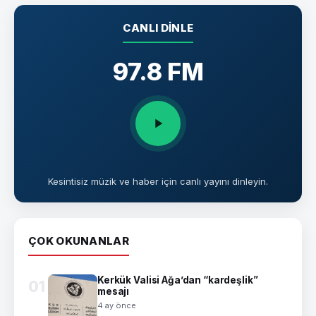
CANLI DINLE
97.8 FM
Kesintisiz müzik ve haber için canlı yayını dinleyin.
ÇOK OKUNANLAR
Kerkük Valisi Ağa’dan “kardeşlik”
01
mesajı
4 ay önce