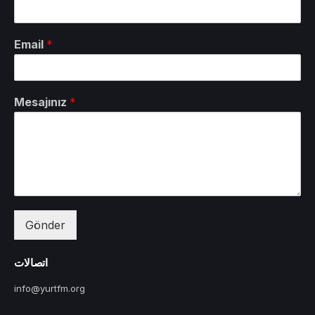
Email
*
Mesajınız
*
Gönder
اتصالات
info@yurtfm.org