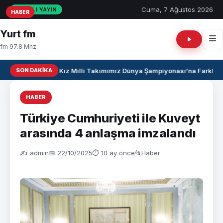
Cuma, 7 Ağustos 2026
CANLI YAYIN
HABER
HABER
HABER
Yurt fm
fm 97.8 Mhz
SON DAKIKA
U17 Kız Milli Takımımız Dünya Şampiyonası’na Farklı Ga
HABER
Türkiye Cumhuriyeti ile Kuveyt
arasında 4 anlaşma imzalandı
✍️ admin
📅 22/10/2025
⏱ 10 ay önce
📂
Haber