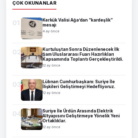
ÇOK OKUNANLAR
Kerkük Valisi Ağa’dan “kardeşlik”
01
mesajı
4 ay önce
Kurtuluştan Sonra Düzenlenecek İlk
02
Şam Uluslararası Fuarı Hazırlıkları
Kapsamında Toplantı Gerçekleştirildi.
12 ay önce
Lübnan Cumhurbaşkanı: Suriye İle
03
İlişkileri Geliştirmeyi Hedefliyoruz.
12 ay önce
Suriye İle Ürdün Arasında Elektrik
04
Altyapısını Geliştirmeye Yönelik Yeni
Ortaklıklar.
12 ay önce