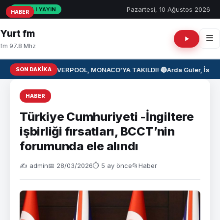
Pazartesi, 10 Ağustos 2026
CANLI YAYIN
HABER
HABER
HABER
Yurt fm
fm 97.8 Mhz
SON DAKIKA
⚽ LIVERPOOL, MONACO’YA TAKILDI! 🔴
Arda Güler, İspan
HABER
Türkiye Cumhuriyeti -İngiltere
işbirliği fırsatları, BCCT’nin
forumunda ele alındı
✍️ admin
📅 28/03/2026
⏱ 5 ay önce
📂
Haber