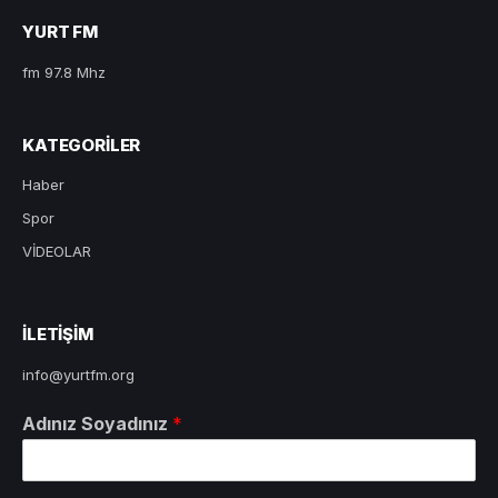
YURT FM
fm 97.8 Mhz
KATEGORILER
Haber
Spor
VİDEOLAR
ILETIŞIM
info@yurtfm.org
Adınız Soyadınız
*