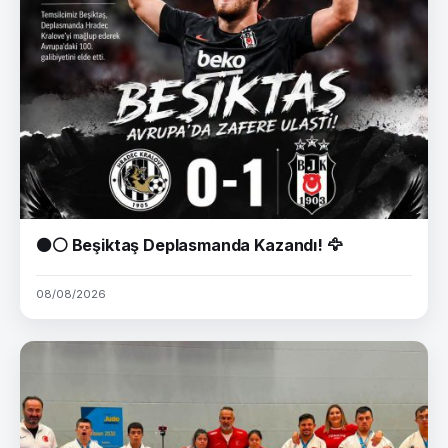
⚫⚪ Beşiktaş Deplasmanda Kazandı! 🦅
08/08/2026