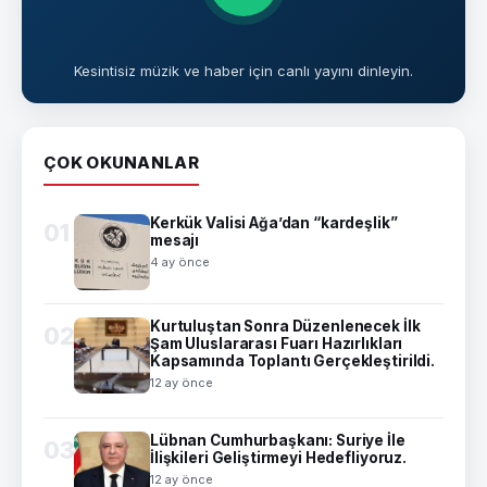
Kesintisiz müzik ve haber için canlı yayını dinleyin.
ÇOK OKUNANLAR
Kerkük Valisi Ağa’dan “kardeşlik”
01
mesajı
4 ay önce
Kurtuluştan Sonra Düzenlenecek İlk
02
Şam Uluslararası Fuarı Hazırlıkları
Kapsamında Toplantı Gerçekleştirildi.
12 ay önce
Lübnan Cumhurbaşkanı: Suriye İle
03
İlişkileri Geliştirmeyi Hedefliyoruz.
12 ay önce