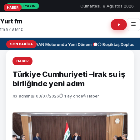
Cumartesi, 8 Ağustos 2026
CANLI YAYIN
HABER
HABER
HABER
Yurt fm
fm 97.8 Mhz
SON DAKIKA
✈️
KAAN Motorunda Yeni Dönem
⚫⚪ Beşiktaş Deplasman
HABER
Türkiye Cumhuriyeti –Irak su iş
birliğinde yeni adım
✍️ admin
📅 03/07/2026
⏱ 1 ay önce
📂
Haber