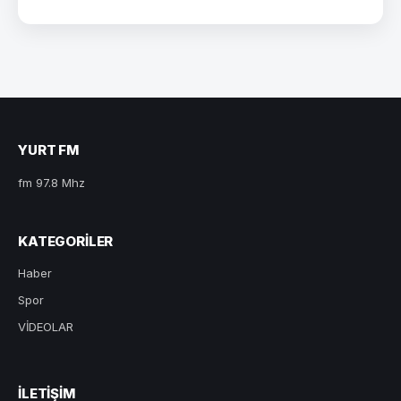
YURT FM
fm 97.8 Mhz
KATEGORILER
Haber
Spor
VİDEOLAR
ILETIŞIM