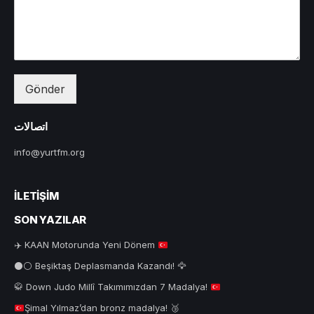
Gönder
اتصالات
info@yurtfm.org
İLETIŞIM
SON YAZILAR
✈️
KAAN Motorunda Yeni Dönem
⚫⚪ Beşiktaş Deplasmanda Kazandı! 🦅
🥋
Down Judo Millî Takımımızdan 7 Madalya!
Şimal Yılmaz’dan bronz madalya!
🥉