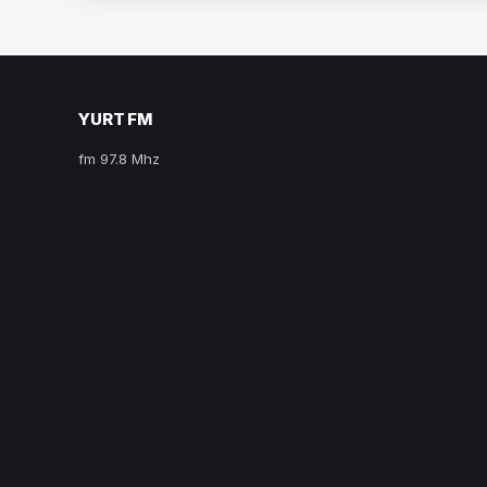
YURT FM
fm 97.8 Mhz