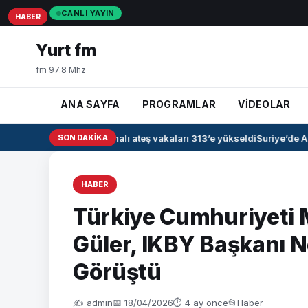
CANLI YAYIN
HABER
HABER
HABER
Yurt fm
fm 97.8 Mhz
ANA SAYFA
PROGRAMLAR
VİDEOLAR
Irak’ta kanamalı ateş vakaları 313’e yükseldi
SON DAKIKA
Suriye’de Ah
HABER
Türkiye Cumhuriyeti 
Güler, IKBY Başkanı N
Görüştü
✍️ admin
📅 18/04/2026
⏱ 4 ay önce
📂
Haber