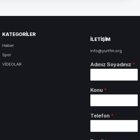
KATEGORILER
ILETIŞIM
Haber
info@yurtfm.org
Spor
Adınız Soyadınız
*
VİDEOLAR
Konu
*
Telefon
*