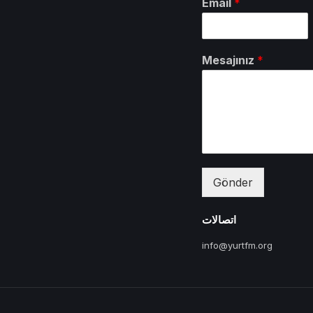
Email
*
Mesajınız
*
Gönder
اتصالات
info@yurtfm.org