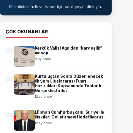
Kesintisiz müzik ve haber için canlı yayını dinleyin.
ÇOK OKUNANLAR
Kerkük Valisi Ağa’dan “kardeşlik”
01
mesajı
4 ay önce
Kurtuluştan Sonra Düzenlenecek
02
İlk Şam Uluslararası Fuarı
Hazırlıkları Kapsamında Toplantı
Gerçekleştirildi.
12 ay önce
Lübnan Cumhurbaşkanı: Suriye İle
03
İlişkileri Geliştirmeyi Hedefliyoruz.
12 ay önce