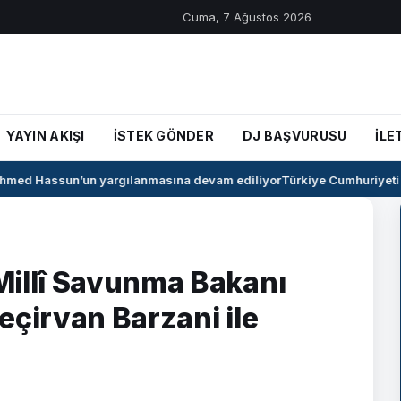
Cuma, 7 Ağustos 2026
YAYIN AKIŞI
İSTEK GÖNDER
DJ BAŞVURUSU
İLE
med Hassun’un yargılanmasına devam ediliyor
Türkiye Cumhuriyeti ile
Millî Savunma Bakanı
eçirvan Barzani ile