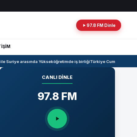
97.8 FM Dinle
TİŞİM
 Suriye arasında Yükseköğretimde iş birliği
Türkiye Cumhuriyeti -Irak
CANLI DINLE
97.8 FM