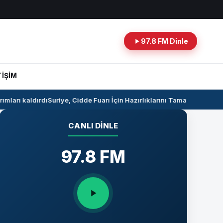
97.8 FM Dinle
TİŞİM
ları kaldırdı
Suriye, Cidde Fuarı İçin Hazırlıklarını Tamamlıyor
Suriye 
CANLI DINLE
97.8 FM