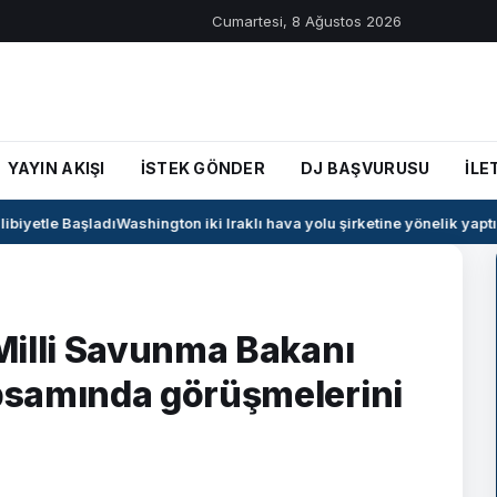
Cumartesi, 8 Ağustos 2026
YAYIN AKIŞI
İSTEK GÖNDER
DJ BAŞVURUSU
İLE
iyetle Başladı
Washington iki Iraklı hava yolu şirketine yönelik yaptırım
Milli Savunma Bakanı
psamında görüşmelerini