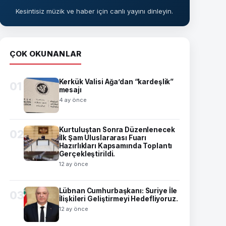
Kesintisiz müzik ve haber için canlı yayını dinleyin.
ÇOK OKUNANLAR
Kerkük Valisi Ağa’dan “kardeşlik”
01
mesajı
4 ay önce
Kurtuluştan Sonra Düzenlenecek
02
İlk Şam Uluslararası Fuarı
Hazırlıkları Kapsamında Toplantı
Gerçekleştirildi.
12 ay önce
Lübnan Cumhurbaşkanı: Suriye İle
03
İlişkileri Geliştirmeyi Hedefliyoruz.
12 ay önce