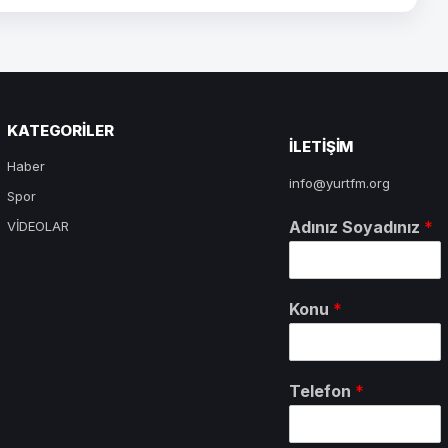
KATEGORILER
ILETIŞIM
Haber
info@yurtfm.org
Spor
Adınız Soyadınız
*
VİDEOLAR
Konu
*
Telefon
*