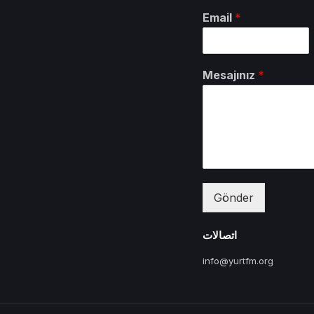
Email
*
Mesajınız
*
Gönder
اتصالات
info@yurtfm.org