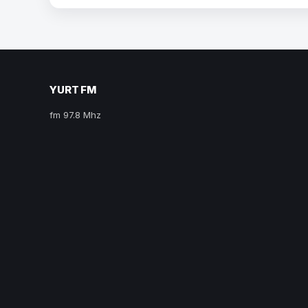
YURT FM
fm 97.8 Mhz