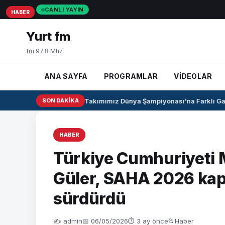
CANLI YAYIN
HABER
HABER
HABER
Yurt fm
fm 97.8 Mhz
ANA SAYFA
PROGRAMLAR
VİDEOLAR
U17 Kız Milli Takımımız Dünya Şampiyonası’na Farklı Galib
SON DAKIKA
HABER
Türkiye Cumhuriyeti 
Güler, SAHA 2026 ka
sürdürdü
✍️ admin
📅 06/05/2026
⏱ 3 ay önce
📂
Haber