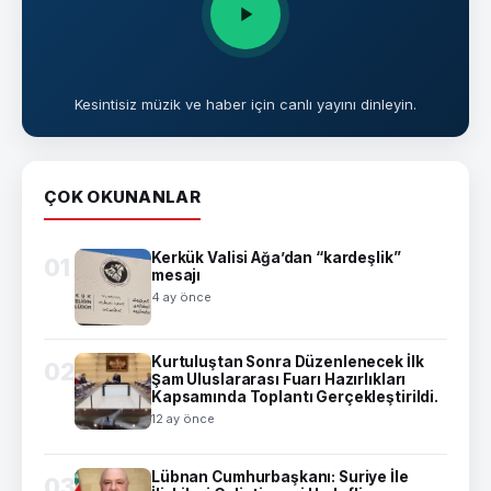
Kesintisiz müzik ve haber için canlı yayını dinleyin.
ÇOK OKUNANLAR
Kerkük Valisi Ağa’dan “kardeşlik”
01
mesajı
4 ay önce
Kurtuluştan Sonra Düzenlenecek İlk
02
Şam Uluslararası Fuarı Hazırlıkları
Kapsamında Toplantı Gerçekleştirildi.
12 ay önce
Lübnan Cumhurbaşkanı: Suriye İle
03