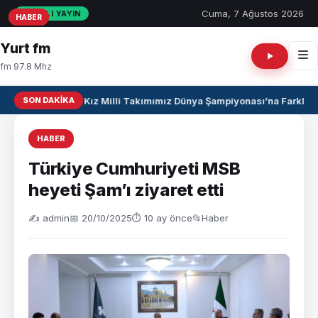
Cuma, 7 Ağustos 2026
CANLI YAYIN
HABER
HABER
HABER
Yurt fm
fm 97.8 Mhz
SON DAKIKA
U17 Kız Milli Takımımız Dünya Şampiyonası’na Farklı Ga
HABER
Türkiye Cumhuriyeti MSB
heyeti Şam’ı ziyaret etti
✍️ admin
📅 20/10/2025
⏱ 10 ay önce
📂
Haber