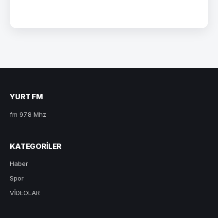
YURT FM
fm 97.8 Mhz
KATEGORILER
Haber
Spor
VİDEOLAR