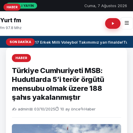
Cuma, 7 Ağustos 2026
CANLI YAYIN
HABER
HABER
HABER
Yurt fm
fm 97.8 Mhz
SON DAKIKA
🏐 U17 Erkek Milli Voleybol Takımımız yarı finalde!
Tuğba
HABER
Türkiye Cumhuriyeti MSB:
Hudutlarda 5’i terör örgütü
mensubu olmak üzere 188
şahıs yakalanmıştır
✍️ admin
📅 03/10/2025
⏱ 10 ay önce
📂
Haber