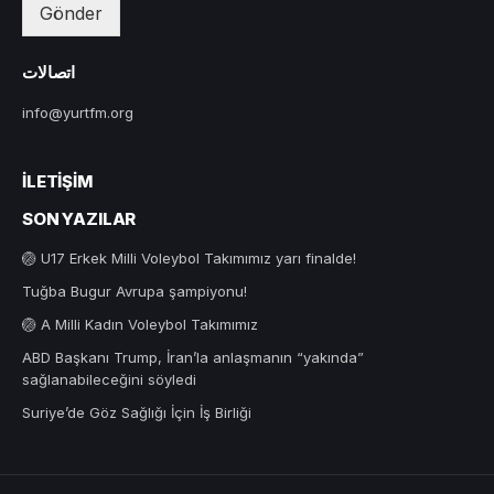
Gönder
اتصالات
info@yurtfm.org
İLETIŞIM
SON YAZILAR
🏐 U17 Erkek Milli Voleybol Takımımız yarı finalde!
Tuğba Bugur Avrupa şampiyonu!
🏐 A Milli Kadın Voleybol Takımımız
ABD Başkanı Trump, İran’la anlaşmanın “yakında”
sağlanabileceğini söyledi
Suriye’de Göz Sağlığı İçin İş Birliği