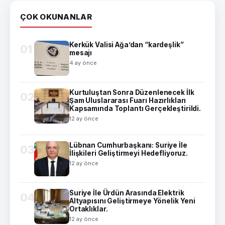
ÇOK OKUNANLAR
Kerkük Valisi Ağa’dan “kardeşlik”
01
mesajı
4 ay önce
Kurtuluştan Sonra Düzenlenecek İlk
02
Şam Uluslararası Fuarı Hazırlıkları
Kapsamında Toplantı Gerçekleştirildi.
12 ay önce
Lübnan Cumhurbaşkanı: Suriye İle
03
İlişkileri Geliştirmeyi Hedefliyoruz.
12 ay önce
Suriye İle Ürdün Arasında Elektrik
04
Altyapısını Geliştirmeye Yönelik Yeni
Ortaklıklar.
12 ay önce