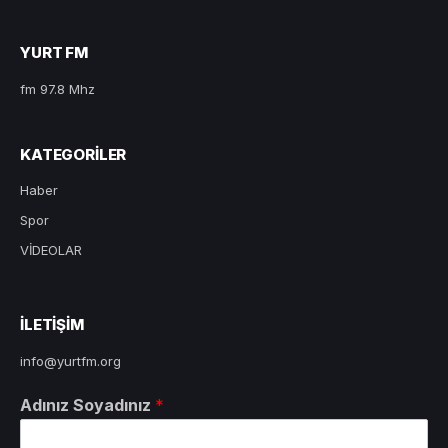
YURT FM
fm 97.8 Mhz
KATEGORILER
Haber
Spor
VİDEOLAR
ILETIŞIM
info@yurtfm.org
Adınız Soyadınız
*