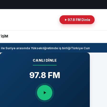
97.8 FM Dinle
TİŞİM
e Suriye arasında Yükseköğretimde iş birliği
Türkiye Cumhuriyeti -Ira
CANLI DINLE
97.8 FM