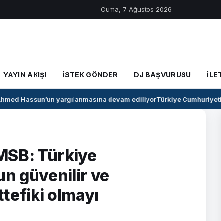
Cuma, 7 Ağustos 2026
YAYIN AKIŞI
İSTEK GÖNDER
DJ BAŞVURUSU
İLE
med Hassun’un yargılanmasına devam ediliyor
Türkiye Cumhuriyeti il
MSB: Türkiye
n güvenilir ve
tefiki olmayı