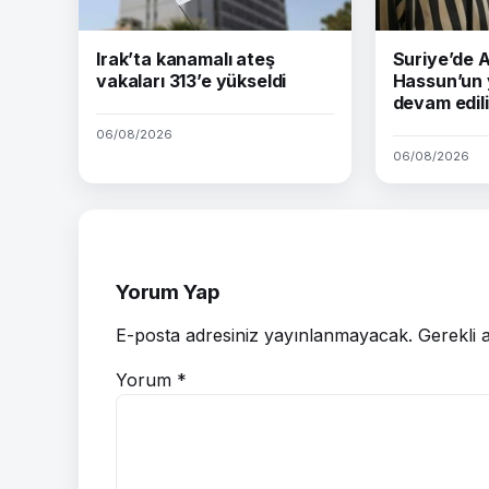
Irak’ta kanamalı ateş
Suriye’de
vakaları 313’e yükseldi
Hassun’un 
devam edil
06/08/2026
06/08/2026
Yorum Yap
E-posta adresiniz yayınlanmayacak.
Gerekli 
Yorum
*