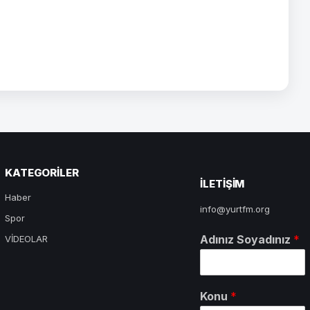
KATEGORILER
ILETIŞIM
Haber
info@yurtfm.org
Spor
Adınız Soyadınız
*
VİDEOLAR
Konu
*