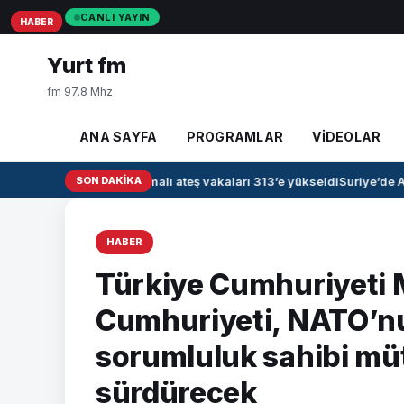
CANLI YAYIN
HABER
HABER
HABER
Yurt fm
fm 97.8 Mhz
ANA SAYFA
PROGRAMLAR
VİDEOLAR
Irak’ta kanamalı ateş vakaları 313’e yükseldi
SON DAKIKA
Suriye’de Ah
HABER
Türkiye Cumhuriyeti 
Cumhuriyeti, NATO’nu
sorumluluk sahibi müt
sürdürecek