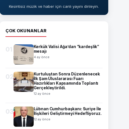
Kesintisiz müzik ve haber için canlı yayını dinleyin.
ÇOK OKUNANLAR
Kerkük Valisi Ağa’dan “kardeşlik”
01
mesajı
4 ay önce
Kurtuluştan Sonra Düzenlenecek
02
İlk Şam Uluslararası Fuarı
Hazırlıkları Kapsamında Toplantı
Gerçekleştirildi.
12 ay önce
Lübnan Cumhurbaşkanı: Suriye İle
03
İlişkileri Geliştirmeyi Hedefliyoruz.
12 ay önce