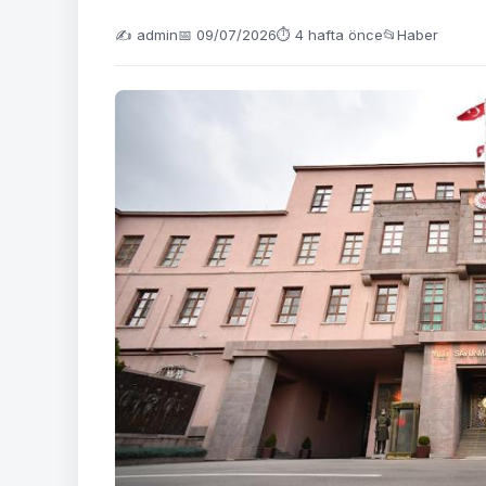
✍️ admin
📅 09/07/2026
⏱ 4 hafta önce
📂
Haber