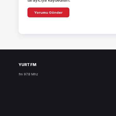
YURT FM
fm 97.8 Mhz