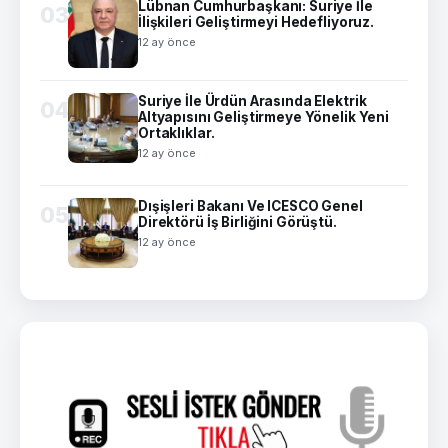
Lübnan Cumhurbaşkanı: Suriye İle
03
İlişkileri Geliştirmeyi Hedefliyoruz.
12 ay önce
Suriye İle Ürdün Arasında Elektrik
04
Altyapısını Geliştirmeye Yönelik Yeni
Ortaklıklar.
12 ay önce
Dışişleri Bakanı Ve ICESCO Genel
05
Direktörü İş Birliğini Görüştü.
12 ay önce