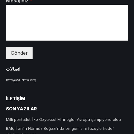
Mesajınız
*
Gönder
اتصالات
info@yurtfm.org
İLETIŞIM
SON YAZILAR
Milli pentatlet İlke Özyüksel Mihrioğlu, Avrupa şampiyonu oldu
BAE, İran’ın Hürmüz Boğazı’nda bir gemisini füzeyle hedef