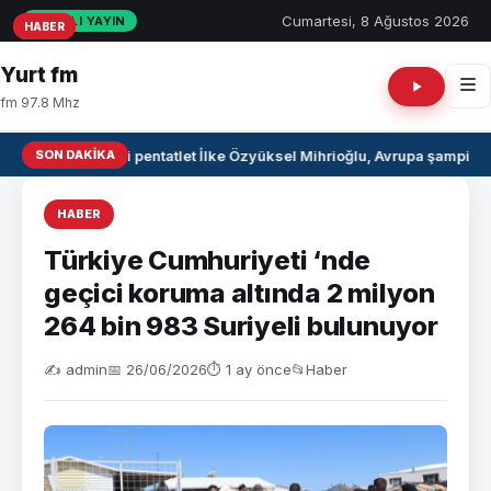
Cumartesi, 8 Ağustos 2026
CANLI YAYIN
HABER
HABER
HABER
Yurt fm
fm 97.8 Mhz
SON DAKIKA
Milli pentatlet İlke Özyüksel Mihrioğlu, Avrupa şampiyo
HABER
Türkiye Cumhuriyeti ‘nde
geçici koruma altında 2 milyon
264 bin 983 Suriyeli bulunuyor
✍️ admin
📅 26/06/2026
⏱ 1 ay önce
📂
Haber