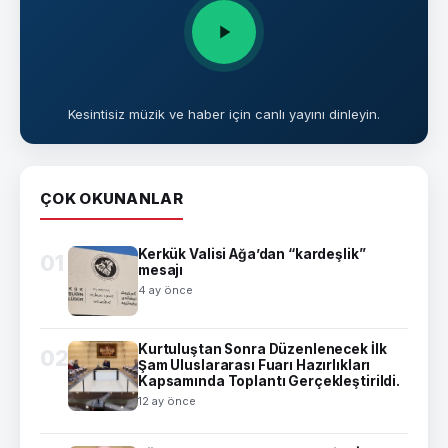
Kesintisiz müzik ve haber için canlı yayını dinleyin.
ÇOK OKUNANLAR
Kerkük Valisi Ağa’dan “kardeşlik”
01
mesajı
4 ay önce
Kurtuluştan Sonra Düzenlenecek İlk
02
Şam Uluslararası Fuarı Hazırlıkları
Kapsamında Toplantı Gerçekleştirildi.
12 ay önce