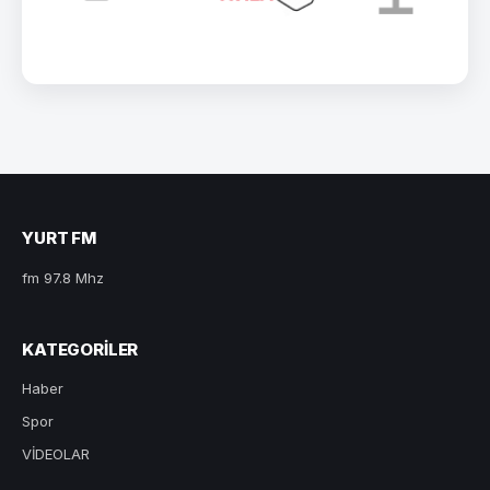
YURT FM
fm 97.8 Mhz
KATEGORILER
Haber
Spor
VİDEOLAR