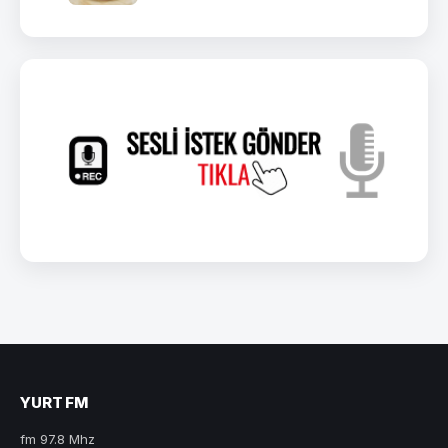
YURT FM
fm 97.8 Mhz