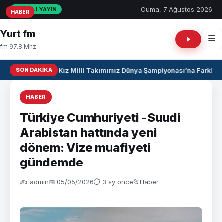
Cuma, 7 Ağustos 2026
CANLI YAYIN
HABER
HABER
HABER
Yurt fm
fm 97.8 Mhz
SON DAKIKA
U17 Kız Milli Takımımız Dünya Şampiyonası’na Farklı Ga
HABER
Türkiye Cumhuriyeti -Suudi
Arabistan hattında yeni
dönem: Vize muafiyeti
gündemde
✍️ admin
📅 05/05/2026
⏱ 3 ay önce
📂
Haber