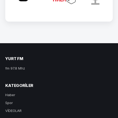
YURT FM
fm 97.8 Mhz
KATEGORILER
Haber
Spor
VİDEOLAR