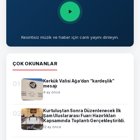
Kesintisiz müzik ve haber için canlı yayını dinleyin.
ÇOK OKUNANLAR
Kerkük Valisi Ağa’dan “kardeşlik”
01
mesajı
4 ay önce
Kurtuluştan Sonra Düzenlenecek İlk
02
Şam Uluslararası Fuarı Hazırlıkları
Kapsamında Toplantı Gerçekleştirildi.
12 ay önce