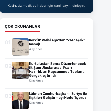
Kesintisiz müzik ve haber için canlı yayını dinleyin.
ÇOK OKUNANLAR
Kerkük Valisi Ağa’dan “kardeşlik”
01
mesajı
4 ay önce
Kurtuluştan Sonra Düzenlenecek
02
İlk Şam Uluslararası Fuarı
Hazırlıkları Kapsamında Toplantı
Gerçekleştirildi.
12 ay önce
Lübnan Cumhurbaşkanı: Suriye İle
03
İlişkileri Geliştirmeyi Hedefliyoruz.
12 ay önce