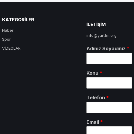
KATEGORILER
ILETIŞIM
Haber
info@yurtfm.org
Spor
Adınız Soyadınız
*
VİDEOLAR
Konu
*
Telefon
*
Email
*