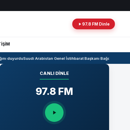
97.8 FM Dinle
TİŞİM
nı duyurdu
Suudi Arabistan Genel İstihbarat Başkanı Bağdat’ta
Kerkük-Ce
CANLI DINLE
97.8 FM