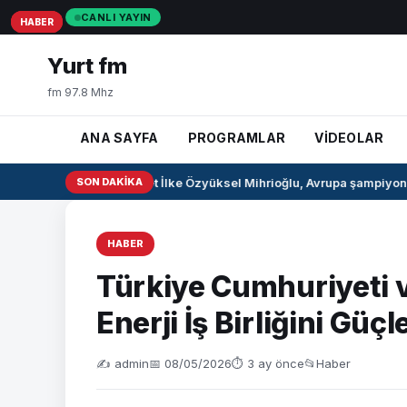
CANLI YAYIN
HABER
HABER
HABER
Yurt fm
fm 97.8 Mhz
ANA SAYFA
PROGRAMLAR
VİDEOLAR
Milli pentatlet İlke Özyüksel Mihrioğlu, Avrupa şampiyonu 
SON DAKIKA
HABER
Türkiye Cumhuriyeti v
Enerji İş Birliğini Güç
✍️ admin
📅 08/05/2026
⏱ 3 ay önce
📂
Haber