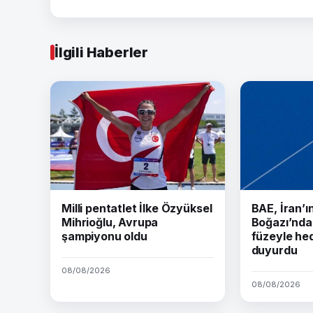
İlgili Haberler
Milli pentatlet İlke Özyüksel
BAE, İran’
Mihrioğlu, Avrupa
Boğazı’nda 
şampiyonu oldu
füzeyle hed
duyurdu
08/08/2026
08/08/2026