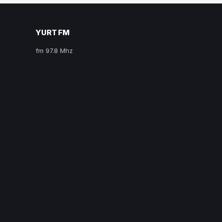
YURT FM
fm 97.8 Mhz