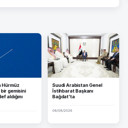
ın Hürmüz
Suudi Arabistan Genel
bir gemisini
İstihbarat Başkanı
ef aldığını
Bağdat’ta
08/08/2026