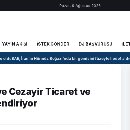
Pazar, 9 Ağustos 2026
YAYIN AKIŞI
İSTEK GÖNDER
DJ BAŞVURUSU
İLE
oldu
BAE, İran’ın Hürmüz Boğazı’nda bir gemisini füzeyle hedef aldığı
e Cezayir Ticaret ve
lendiriyor