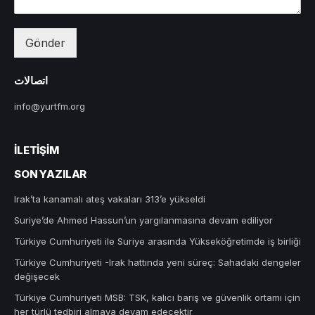
Gönder
اتصالات
info@yurtfm.org
İLETIŞIM
SON YAZILAR
Irak’ta kanamalı ateş vakaları 313’e yükseldi
Suriye’de Ahmed Hassun’un yargılanmasına devam ediliyor
Türkiye Cumhuriyeti ile Suriye arasında Yükseköğretimde iş birliği
Türkiye Cumhuriyeti -Irak hattında yeni süreç: Sahadaki dengeler
değişecek
Türkiye Cumhuriyeti MSB: TSK, kalıcı barış ve güvenlik ortamı için
her türlü tedbiri almaya devam edecektir