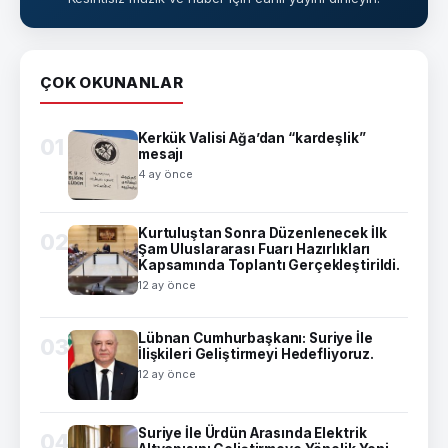
ÇOK OKUNANLAR
Kerkük Valisi Ağa’dan “kardeşlik”
01
mesajı
4 ay önce
Kurtuluştan Sonra Düzenlenecek İlk
02
Şam Uluslararası Fuarı Hazırlıkları
Kapsamında Toplantı Gerçekleştirildi.
12 ay önce
Lübnan Cumhurbaşkanı: Suriye İle
03
İlişkileri Geliştirmeyi Hedefliyoruz.
12 ay önce
Suriye İle Ürdün Arasında Elektrik
04