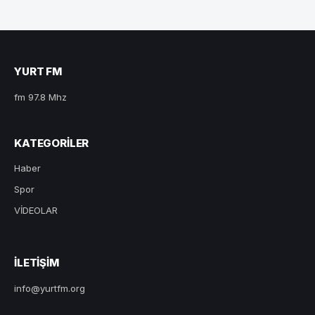
YURT FM
fm 97.8 Mhz
KATEGORILER
Haber
Spor
VİDEOLAR
ILETIŞIM
info@yurtfm.org