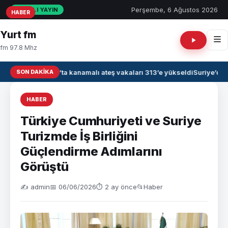
Perşembe, 6 Ağustos 2026
CANLI YAYIN
HABER
HABER
HABER
Yurt fm
fm 97.8 Mhz
SON DAKIKA
Irak’ta kanamalı ateş vakaları 313’e yükseldi
Suriye’de 
HABER
Türkiye Cumhuriyeti ve Suriye
Turizmde İş Birliğini
Güçlendirme Adımlarını
Görüştü
✍️ admin
📅 06/06/2026
⏱ 2 ay önce
📂
Haber