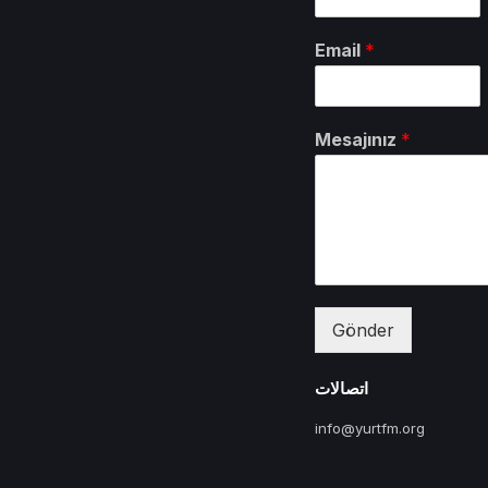
Email
*
Mesajınız
*
Gönder
اتصالات
info@yurtfm.org