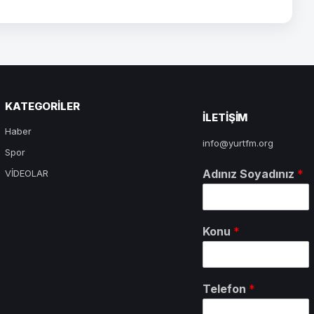
KATEGORILER
ILETIŞIM
Haber
info@yurtfm.org
Spor
Adınız Soyadınız
*
VİDEOLAR
Konu
*
Telefon
*