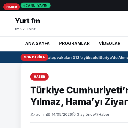
CANLI YAYIN
HABER
HABER
HABER
Yurt fm
fm 97.8 Mhz
ANA SAYFA
PROGRAMLAR
VİDEOLAR
Irak’ta kanamalı ateş vakaları 313’e yükseldi
SON DAKIKA
Suriye’de Ahmed 
HABER
Türkiye Cumhuriyeti’
Yılmaz, Hama’yı Ziyare
✍️ admin
📅 14/05/2026
⏱ 3 ay önce
📂
Haber