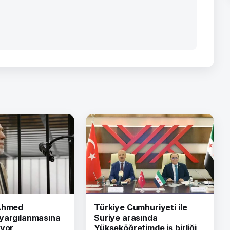
 Ahmed
Türkiye Cumhuriyeti ile
yargılanmasına
Suriye arasında
iyor
Yükseköğretimde iş birliği