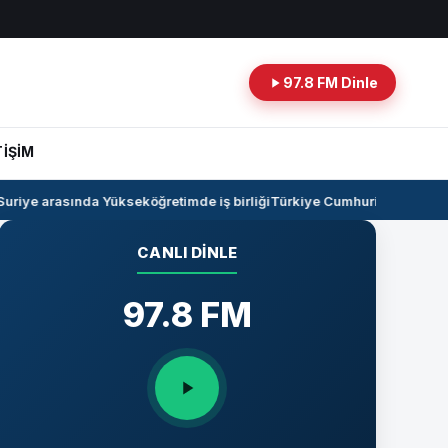
97.8 FM Dinle
TİŞİM
riye arasında Yükseköğretimde iş birliği
Türkiye Cumhuriyeti -Irak ha
CANLI DINLE
97.8 FM