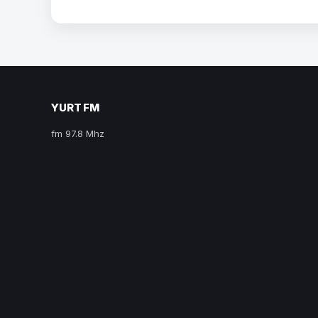
YURT FM
fm 97.8 Mhz