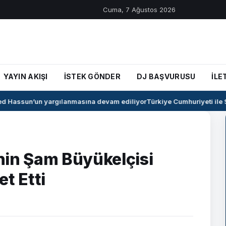
Cuma, 7 Ağustos 2026
YAYIN AKIŞI
İSTEK GÖNDER
DJ BAŞVURUSU
İLE
Hassun’un yargılanmasına devam ediliyor
Türkiye Cumhuriyeti ile Su
nin Şam Büyükelçisi
t Etti