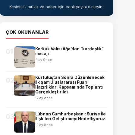
Kesintisiz müzik ve haber için canlı yayını dinleyin.
ÇOK OKUNANLAR
Kerkük Valisi Ağa’dan “kardeşlik”
01
mesajı
4 ay önce
Kurtuluştan Sonra Düzenlenecek
02
İlk Şam Uluslararası Fuarı
Hazırlıkları Kapsamında Toplantı
Gerçekleştirildi.
12 ay önce
Lübnan Cumhurbaşkanı: Suriye İle
03
İlişkileri Geliştirmeyi Hedefliyoruz.
12 ay önce