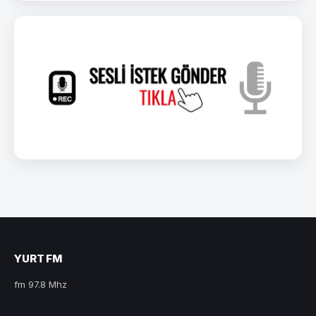
YURT FM
fm 97.8 Mhz