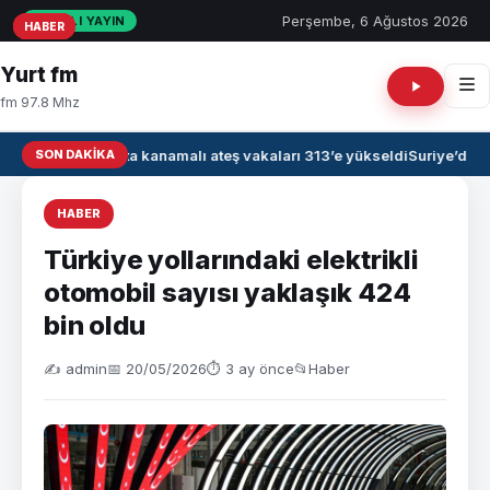
Perşembe, 6 Ağustos 2026
CANLI YAYIN
HABER
HABER
HABER
Yurt fm
fm 97.8 Mhz
SON DAKIKA
Irak’ta kanamalı ateş vakaları 313’e yükseldi
Suriye’de A
HABER
Türkiye yollarındaki elektrikli
otomobil sayısı yaklaşık 424
bin oldu
✍️ admin
📅 20/05/2026
⏱ 3 ay önce
📂
Haber