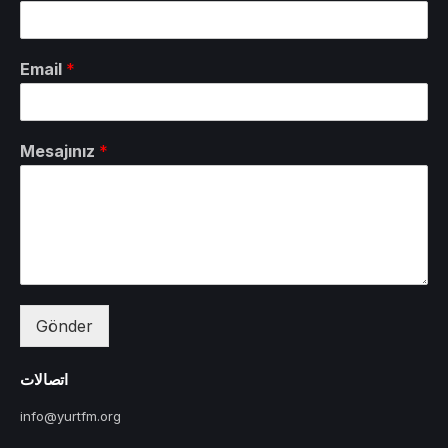
Email
*
Mesajınız
*
Gönder
اتصالات
info@yurtfm.org