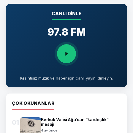
CANLI DINLE
97.8 FM
Kesintisiz müzik ve haber için canlı yayını dinleyin.
ÇOK OKUNANLAR
Kerkük Valisi Ağa’dan “kardeşlik”
01
mesajı
4 ay önce