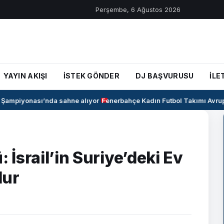
Perşembe, 6 Ağustos 2026
YAYIN AKIŞI
İSTEK GÖNDER
DJ BAŞVURUSU
İLE
ampiyonası’nda sahne alıyor
Fenerbahçe Kadın Futbol Takımı Avrupa’y
 İsrail’in Suriye’deki Ev
dur