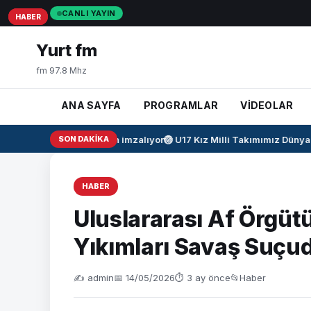
CANLI YAYIN
HABER
HABER
HABER
Yurt fm
fm 97.8 Mhz
ANA SAYFA
PROGRAMLAR
VİDEOLAR
Salah resmen imzalıyor
SON DAKIKA
🏐
U17 Kız Milli Takımımız Dünya Ş
HABER
Uluslararası Af Örgütü:
Yıkımları Savaş Suçu
✍️ admin
📅 14/05/2026
⏱ 3 ay önce
📂
Haber