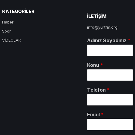
KATEGORILER
ILETIŞIM
Haber
info@yurtfm.org
Spor
Adınız Soyadınız
*
VİDEOLAR
Konu
*
Telefon
*
Email
*