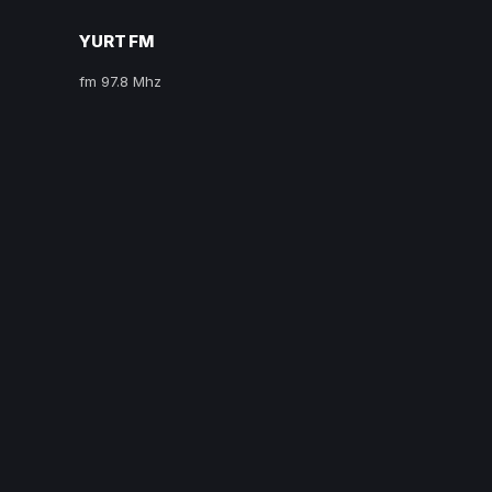
YURT FM
fm 97.8 Mhz