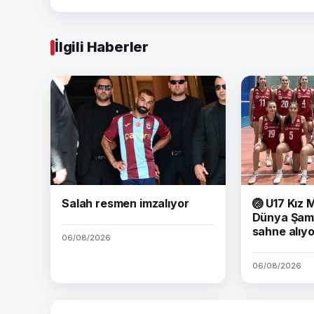
İlgili Haberler
Salah resmen imzalıyor
🏐
U17 Kız M
Dünya Şam
sahne alıy
06/08/2026
06/08/2026