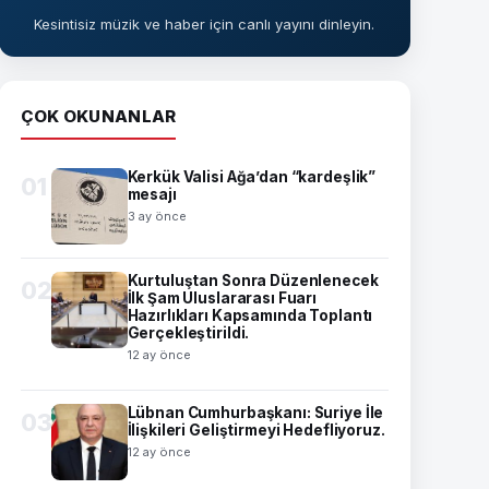
Kesintisiz müzik ve haber için canlı yayını dinleyin.
ÇOK OKUNANLAR
Kerkük Valisi Ağa’dan “kardeşlik”
01
mesajı
3 ay önce
Kurtuluştan Sonra Düzenlenecek
02
İlk Şam Uluslararası Fuarı
Hazırlıkları Kapsamında Toplantı
Gerçekleştirildi.
12 ay önce
Lübnan Cumhurbaşkanı: Suriye İle
03
İlişkileri Geliştirmeyi Hedefliyoruz.
12 ay önce