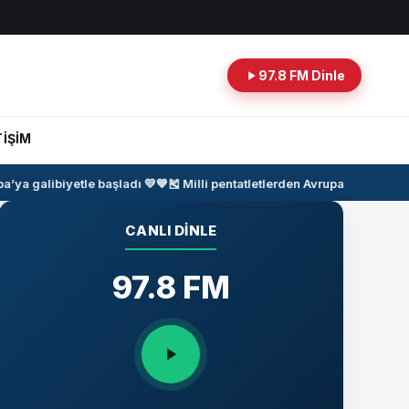
97.8 FM Dinle
TİŞİM
a galibiyetle başladı 💛💙
🎽
Milli pentatletlerden Avrupa Şampiyonas
CANLI DINLE
97.8 FM