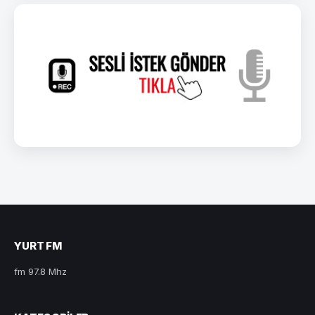
YURT FM
fm 97.8 Mhz