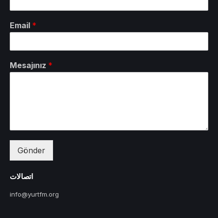
Email
*
Mesajınız
*
Gönder
اتصالات
info@yurtfm.org