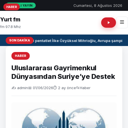
Cumartesi, 8 Ağustos 2026
CANLI YAYIN
HABER
HABER
HABER
Yurt fm
fm 97.8 Mhz
SON DAKIKA
Milli pentatlet İlke Özyüksel Mihrioğlu, Avrupa şampiyo
HABER
Uluslararası Gayrimenkul
Dünyasından Suriye’ye Destek
✍️ admin
📅 01/06/2026
⏱ 2 ay önce
📂
Haber