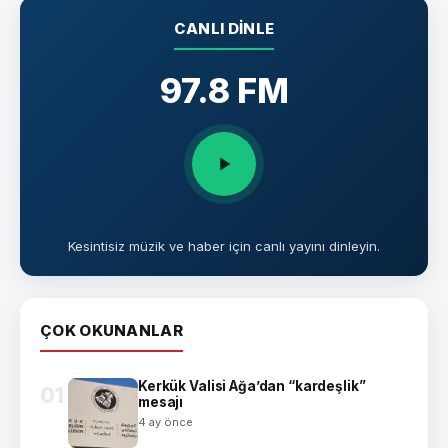
CANLI DINLE
97.8 FM
Kesintisiz müzik ve haber için canlı yayını dinleyin.
ÇOK OKUNANLAR
Kerkük Valisi Ağa’dan “kardeşlik”
01
mesajı
4 ay önce