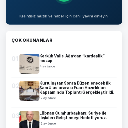
Kesintisiz müzik ve haber için canlı yayını dinleyin.
ÇOK OKUNANLAR
Kerkük Valisi Ağa’dan “kardeşlik”
01
mesajı
4 ay önce
Kurtuluştan Sonra Düzenlenecek İlk
02
Şam Uluslararası Fuarı Hazırlıkları
Kapsamında Toplantı Gerçekleştirildi.
12 ay önce
Lübnan Cumhurbaşkanı: Suriye İle
03
İlişkileri Geliştirmeyi Hedefliyoruz.
12 ay önce