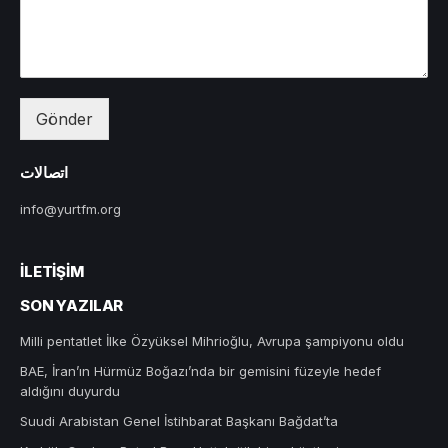
Gönder
اتصالات
info@yurtfm.org
İLETIŞIM
SON YAZILAR
Milli pentatlet İlke Özyüksel Mihrioğlu, Avrupa şampiyonu oldu
BAE, İran’ın Hürmüz Boğazı’nda bir gemisini füzeyle hedef
aldığını duyurdu
Suudi Arabistan Genel İstihbarat Başkanı Bağdat’ta