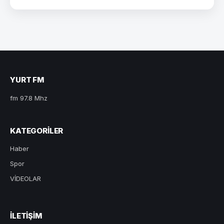
YURT FM
fm 97.8 Mhz
KATEGORILER
Haber
Spor
VİDEOLAR
ILETIŞIM