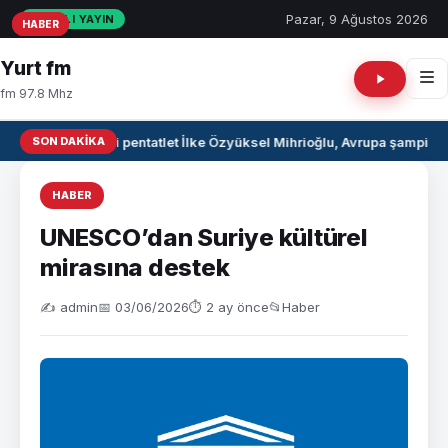
Pazar, 9 Ağustos 2026
CANLI YAYIN
HABER
HABER
HABER
Yurt fm
fm 97.8 Mhz
SON DAKIKA
Milli pentatlet İlke Özyüksel Mihrioğlu, Avrupa şampiyo
HABER
UNESCO’dan Suriye kültürel
mirasına destek
✍️ admin
📅 03/06/2026
⏱ 2 ay önce
📂
Haber