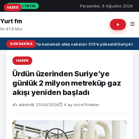
Perşembe, 6 Ağustos 2026
CANLI YAYIN
HABER
HABER
HABER
Yurt fm
fm 97.8 Mhz
SON DAKIKA
Irak’ta kanamalı ateş vakaları 313’e yükseldi
Suriye’de 
HABER
Ürdün üzerinden Suriye’ye
günlük 2 milyon metreküp gaz
akışı yeniden başladı
✍️ admin
📅 23/04/2026
⏱ 4 ay önce
📂
Haber