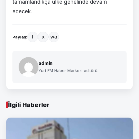
tamamlandıkça ülke genelinde devam
edecek.
f
x
wa
Paylaş:
admin
Yurt FM Haber Merkezi editörü.
İlgili Haberler