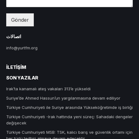
Gönder
اتصالات
info@yurtfm.org
İLETIŞIM
SON YAZILAR
Irak’ta kanamalı ateş vakaları 313’e yükseldi
Suriye’de Ahmed Hassun’un yargılanmasına devam ediliyor
Türkiye Cumhuriyeti ile Suriye arasında Yükseköğretimde iş birliği
Türkiye Cumhuriyeti -Irak hattında yeni süreç: Sahadaki dengeler
değişecek
Türkiye Cumhuriyeti MSB: TSK, kalıcı barış ve güvenlik ortamı için
her türlü tedbiri almaya devam edecektir