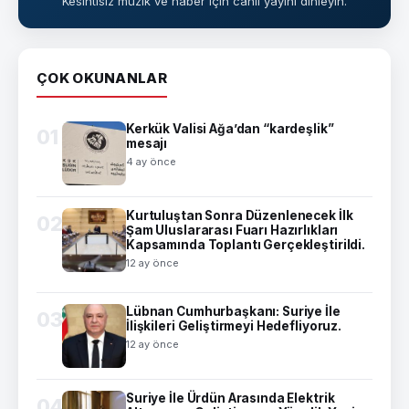
Kesintisiz müzik ve haber için canlı yayını dinleyin.
ÇOK OKUNANLAR
Kerkük Valisi Ağa’dan “kardeşlik”
01
mesajı
4 ay önce
Kurtuluştan Sonra Düzenlenecek İlk
02
Şam Uluslararası Fuarı Hazırlıkları
Kapsamında Toplantı Gerçekleştirildi.
12 ay önce
Lübnan Cumhurbaşkanı: Suriye İle
03
İlişkileri Geliştirmeyi Hedefliyoruz.
12 ay önce
Suriye İle Ürdün Arasında Elektrik
04