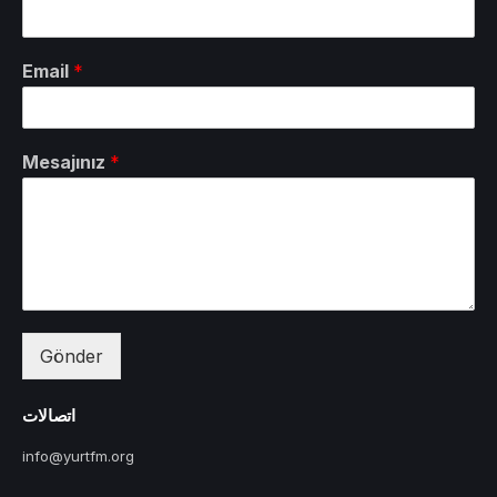
Email
*
Mesajınız
*
Gönder
اتصالات
info@yurtfm.org