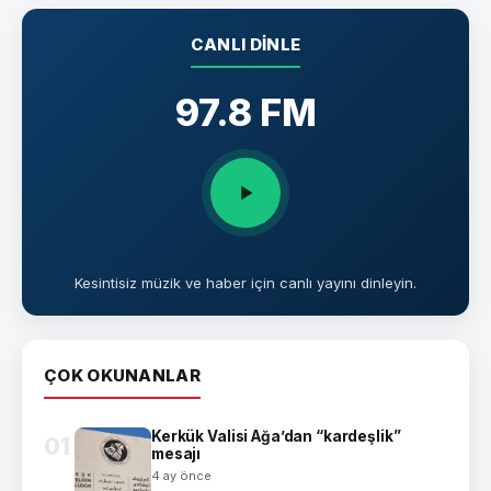
CANLI DINLE
97.8 FM
Kesintisiz müzik ve haber için canlı yayını dinleyin.
ÇOK OKUNANLAR
Kerkük Valisi Ağa’dan “kardeşlik”
01
mesajı
4 ay önce