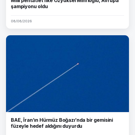
Milli pentatlet İlke Özyüksel Mihrioğlu, Avrupa
şampiyonu oldu
08/08/2026
BAE, İran’ın Hürmüz Boğazı’nda bir gemisini
füzeyle hedef aldığını duyurdu