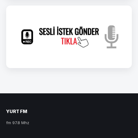
YURT FM
fm 97.8 Mhz