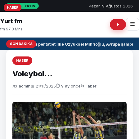
Pazar, 9 Ağustos 2026
CANLI YAYIN
HABER
HABER
HABER
Yurt fm
fm 97.8 Mhz
SON DAKIKA
Milli pentatlet İlke Özyüksel Mihrioğlu, Avrupa şampiyo
HABER
Voleybol…
✍️ admin
📅 21/11/2025
⏱ 9 ay önce
📂
Haber