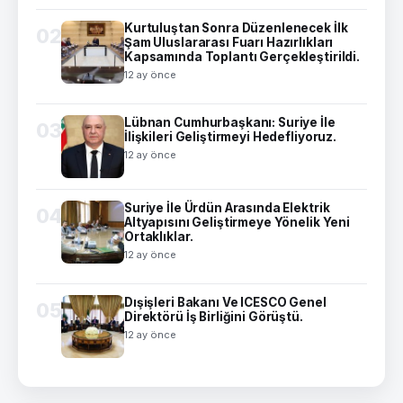
Kurtuluştan Sonra Düzenlenecek İlk
02
Şam Uluslararası Fuarı Hazırlıkları
Kapsamında Toplantı Gerçekleştirildi.
12 ay önce
Lübnan Cumhurbaşkanı: Suriye İle
03
İlişkileri Geliştirmeyi Hedefliyoruz.
12 ay önce
Suriye İle Ürdün Arasında Elektrik
04
Altyapısını Geliştirmeye Yönelik Yeni
Ortaklıklar.
12 ay önce
Dışişleri Bakanı Ve ICESCO Genel
05
Direktörü İş Birliğini Görüştü.
12 ay önce