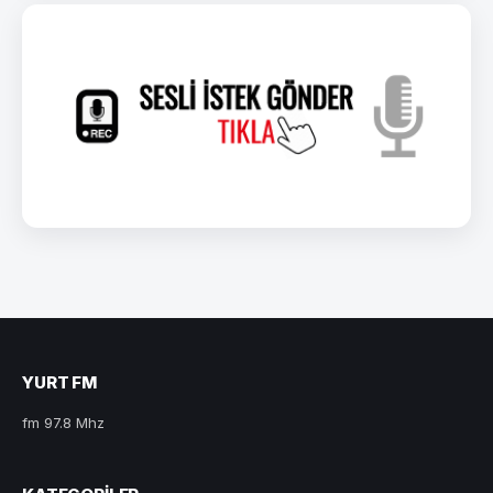
YURT FM
fm 97.8 Mhz