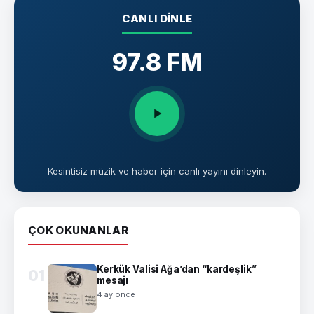
CANLI DINLE
97.8 FM
Kesintisiz müzik ve haber için canlı yayını dinleyin.
ÇOK OKUNANLAR
Kerkük Valisi Ağa’dan “kardeşlik”
01
mesajı
4 ay önce