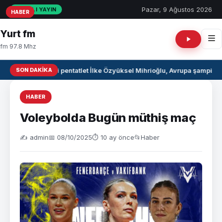
Pazar, 9 Ağustos 2026
CANLI YAYIN
HABER
HABER
HABER
Yurt fm
fm 97.8 Mhz
SON DAKIKA
Milli pentatlet İlke Özyüksel Mihrioğlu, Avrupa şampiyo
HABER
Voleybolda Bugün müthiş maç
✍️ admin
📅 08/10/2025
⏱ 10 ay önce
📂
Haber