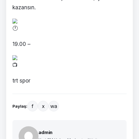
kazansın.
19.00 –
trt spor
f
x
wa
Paylaş:
admin