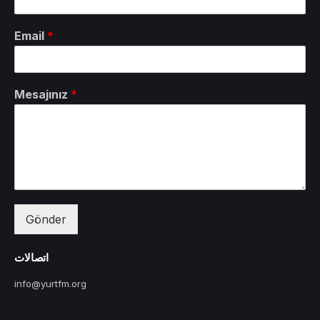
Email
*
Mesajınız
*
Gönder
اتصالات
info@yurtfm.org