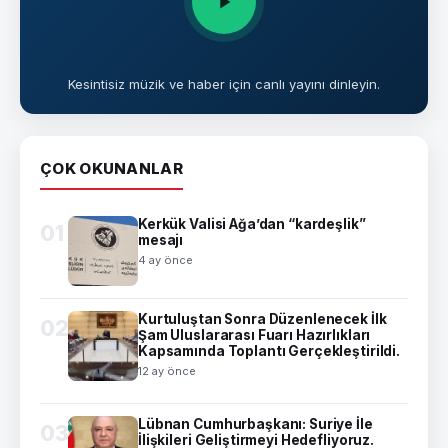
Kesintisiz müzik ve haber için canlı yayını dinleyin.
ÇOK OKUNANLAR
Kerkük Valisi Ağa’dan “kardeşlik”
01
mesajı
4 ay önce
Kurtuluştan Sonra Düzenlenecek İlk
02
Şam Uluslararası Fuarı Hazırlıkları
Kapsamında Toplantı Gerçekleştirildi.
12 ay önce
Lübnan Cumhurbaşkanı: Suriye İle
03
İlişkileri Geliştirmeyi Hedefliyoruz.