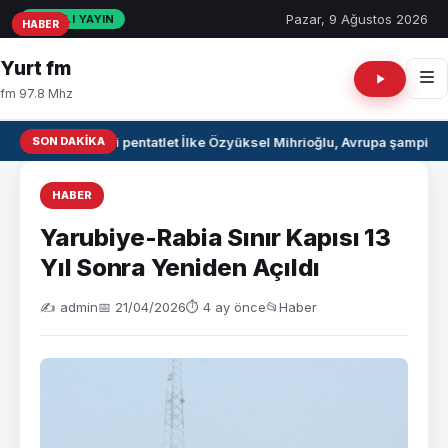
Pazar, 9 Ağustos 2026
CANLI YAYIN
HABER
HABER
HABER
Yurt fm
fm 97.8 Mhz
SON DAKIKA
Milli pentatlet İlke Özyüksel Mihrioğlu, Avrupa şampiyo
HABER
Yarubiye-Rabia Sınır Kapısı 13
Yıl Sonra Yeniden Açıldı
✍️ admin
📅 21/04/2026
⏱ 4 ay önce
📂
Haber