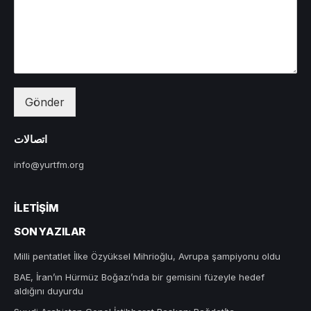
Gönder
اتصالات
info@yurtfm.org
İLETIŞIM
SON YAZILAR
Milli pentatlet İlke Özyüksel Mihrioğlu, Avrupa şampiyonu oldu
BAE, İran’ın Hürmüz Boğazı’nda bir gemisini füzeyle hedef
aldığını duyurdu