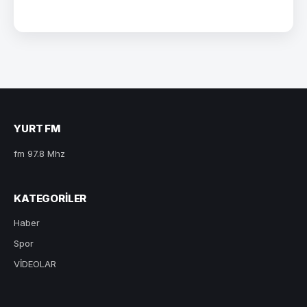
YURT FM
fm 97.8 Mhz
KATEGORILER
Haber
Spor
VİDEOLAR